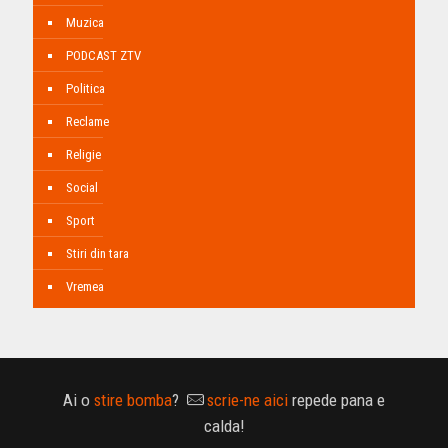
Muzica
PODCAST ZTV
Politica
Reclame
Religie
Social
Sport
Stiri din tara
Vremea
Ai o
stire bomba
?
scrie-ne aici
repede pana e
calda!