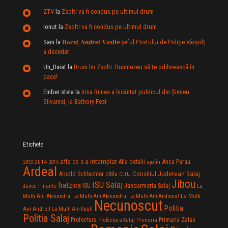
ZTV
la
Zsolti va fi condus pe ultimul drum
Ionut
la
Zsolti va fi condus pe ultimul drum
Sam
la
𝐁𝐨𝐜𝐮ț 𝐀𝐧𝐝𝐫𝐞𝐢 𝐕𝐚𝐬𝐢𝐥e şeful Postului de Poliție Vârșolț
a decedat
Un_Baiat
la
Drum lin Zsolti. Dumnezeu sã te odihneascã în
pace!
Ember stela
la
Irina Rimes a încântat publicul din Şimleu
Silvaniei, la Bathory Fest
Etichete
afla ce s-a intamplat
Anca Parau
2014
Afla detalii
2013
2015
ajofm
Ardeal
Consiliul Judetean Salaj
Arnold Schlachter
c8ilu
CLUJ
Jibou
ISU Salaj
fratzica
Jandarmeria Salaj
Finante
ISU
dance
La
La Multi
Multi Ani Alexandra!
La Multi Ani Alexandru!
La Multi Ani Andreea!
Necunoscut
Politia
Ani Andrei!
La Multi Ani Raul!
Politia Salaj
Prefectura
Primaria Zalau
Prefectura Salaj
Primaria