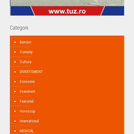
Categorii
Bancuri
Comedy
Cultura
DIVERTISMENT
Economie
Eveniment
Featured
Horoscop
International
MEDICAL