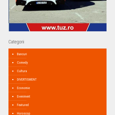
Categorii
Bancuri
Comedy
Cultura
DIVERTISMENT
Economie
Eveniment
Featured
Horoscop