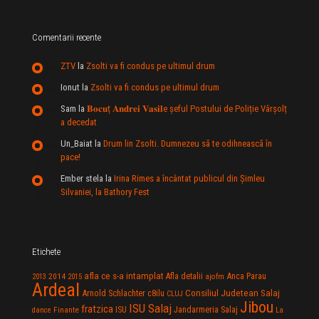
Comentarii recente
ZTV
la
Zsolti va fi condus pe ultimul drum
Ionut
la
Zsolti va fi condus pe ultimul drum
Sam
la
𝐁𝐨𝐜𝐮ț 𝐀𝐧𝐝𝐫𝐞𝐢 𝐕𝐚𝐬𝐢𝐥e şeful Postului de Poliție Vârșolț
a decedat
Un_Baiat
la
Drum lin Zsolti. Dumnezeu sã te odihneascã în
pace!
Ember stela
la
Irina Rimes a încântat publicul din Şimleu
Silvaniei, la Bathory Fest
Etichete
afla ce s-a intamplat
Anca Parau
2014
Afla detalii
2013
2015
ajofm
Ardeal
Consiliul Judetean Salaj
Arnold Schlachter
c8ilu
CLUJ
Jibou
ISU Salaj
fratzica
Jandarmeria Salaj
Finante
ISU
dance
La