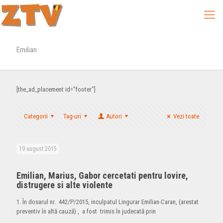
Emilian
[the_ad_placement id="footer"]
Categorii
Tag-uri
Autori
Vezi toate
19 august 2015
Emilian, Marius, Gabor cercetati pentru lovire,
distrugere si alte violente
1. În dosarul nr. 442/P/2015, inculpatul Lingurar Emilian-Caran, (arestat
preventiv în altă cauză) , a fost trimis în judecată prin