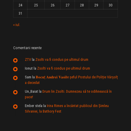
24
25
26
27
28
29
30
31
« iul.
Comentarii recente
ZTV
la
Zsolti va fi condus pe ultimul drum
Ionut
la
Zsolti va fi condus pe ultimul drum
Sam
la
𝐁𝐨𝐜𝐮ț 𝐀𝐧𝐝𝐫𝐞𝐢 𝐕𝐚𝐬𝐢𝐥e şeful Postului de Poliție Vârșolț
a decedat
Un_Baiat
la
Drum lin Zsolti. Dumnezeu sã te odihneascã în
pace!
Ember stela
la
Irina Rimes a încântat publicul din Şimleu
Silvaniei, la Bathory Fest