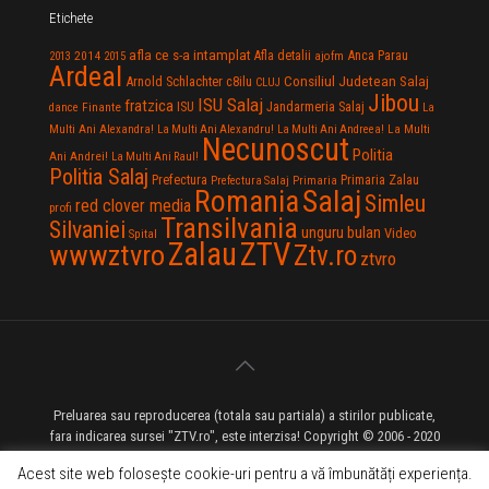
Etichete
afla ce s-a intamplat
Anca Parau
2014
Afla detalii
2013
2015
ajofm
Ardeal
Consiliul Judetean Salaj
Arnold Schlachter
c8ilu
CLUJ
Jibou
ISU Salaj
fratzica
Jandarmeria Salaj
Finante
ISU
dance
La
La Multi
Multi Ani Alexandra!
La Multi Ani Alexandru!
La Multi Ani Andreea!
Necunoscut
Politia
Ani Andrei!
La Multi Ani Raul!
Politia Salaj
Prefectura
Primaria Zalau
Prefectura Salaj
Primaria
Salaj
Romania
Simleu
red clover media
profi
Transilvania
Silvaniei
unguru bulan
Video
Spital
Zalau
ZTV
wwwztvro
Ztv.ro
ztvro
Preluarea sau reproducerea (totala sau partiala) a stirilor publicate,
fara indicarea sursei "ZTV.ro", este interzisa! Copyright © 2006 - 2020
ZTV.ro - Televiziune pe Internet - Zalau TV
Acest site web folosește cookie-uri pentru a vă îmbunătăți experiența.