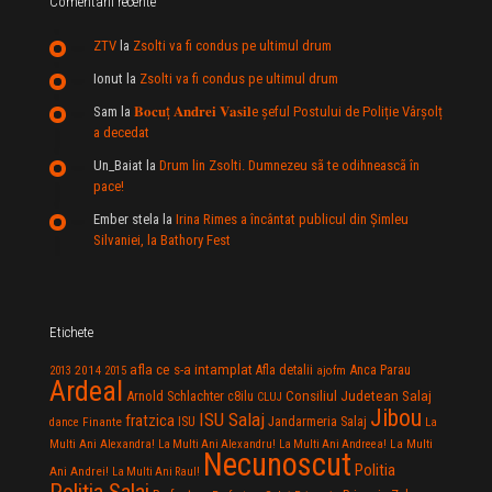
Comentarii recente
ZTV
la
Zsolti va fi condus pe ultimul drum
Ionut
la
Zsolti va fi condus pe ultimul drum
Sam
la
𝐁𝐨𝐜𝐮ț 𝐀𝐧𝐝𝐫𝐞𝐢 𝐕𝐚𝐬𝐢𝐥e şeful Postului de Poliție Vârșolț
a decedat
Un_Baiat
la
Drum lin Zsolti. Dumnezeu sã te odihneascã în
pace!
Ember stela
la
Irina Rimes a încântat publicul din Şimleu
Silvaniei, la Bathory Fest
Etichete
afla ce s-a intamplat
Anca Parau
2014
Afla detalii
2013
2015
ajofm
Ardeal
Consiliul Judetean Salaj
Arnold Schlachter
c8ilu
CLUJ
Jibou
ISU Salaj
fratzica
Jandarmeria Salaj
Finante
ISU
dance
La
La Multi
Multi Ani Alexandra!
La Multi Ani Alexandru!
La Multi Ani Andreea!
Necunoscut
Politia
Ani Andrei!
La Multi Ani Raul!