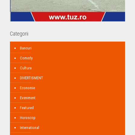
Categorii
Bancuri
Comedy
Cultura
DIVERTISMENT
Economie
Eveniment
Featured
Horoscop
International