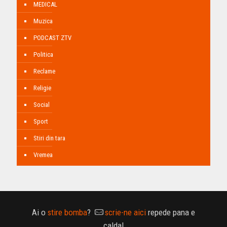
MEDICAL
Muzica
PODCAST ZTV
Politica
Reclame
Religie
Social
Sport
Stiri din tara
Vremea
Ai o
stire bomba
?
scrie-ne aici
repede pana e
calda!