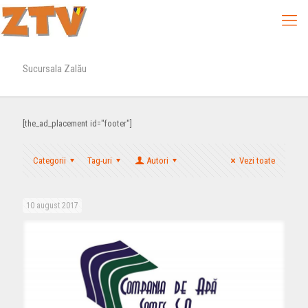
Sucursala Zalău
[the_ad_placement id="footer"]
Categorii
Tag-uri
Autori
Vezi toate
10 august 2017