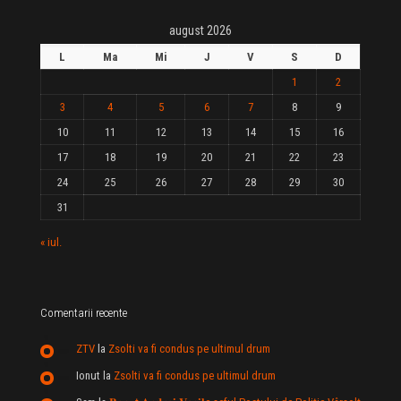
august 2026
L
Ma
Mi
J
V
S
D
1
2
3
4
5
6
7
8
9
10
11
12
13
14
15
16
17
18
19
20
21
22
23
24
25
26
27
28
29
30
31
« iul.
Comentarii recente
ZTV
la
Zsolti va fi condus pe ultimul drum
Ionut
la
Zsolti va fi condus pe ultimul drum