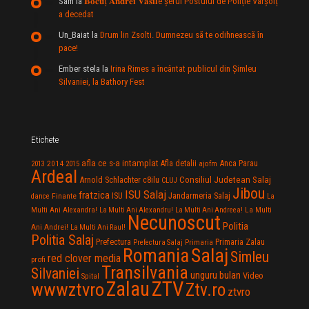
Sam
la
𝐁𝐨𝐜𝐮ț 𝐀𝐧𝐝𝐫𝐞𝐢 𝐕𝐚𝐬𝐢𝐥e şeful Postului de Poliție Vârșolț
a decedat
Un_Baiat
la
Drum lin Zsolti. Dumnezeu sã te odihneascã în
pace!
Ember stela
la
Irina Rimes a încântat publicul din Şimleu
Silvaniei, la Bathory Fest
Etichete
afla ce s-a intamplat
Anca Parau
2014
Afla detalii
2013
2015
ajofm
Ardeal
Consiliul Judetean Salaj
Arnold Schlachter
c8ilu
CLUJ
Jibou
ISU Salaj
fratzica
Jandarmeria Salaj
Finante
ISU
dance
La
La Multi
Multi Ani Alexandra!
La Multi Ani Alexandru!
La Multi Ani Andreea!
Necunoscut
Politia
Ani Andrei!
La Multi Ani Raul!
Politia Salaj
Prefectura
Primaria Zalau
Prefectura Salaj
Primaria
Salaj
Romania
Simleu
red clover media
profi
Transilvania
Silvaniei
unguru bulan
Video
Spital
Zalau
ZTV
wwwztvro
Ztv.ro
ztvro