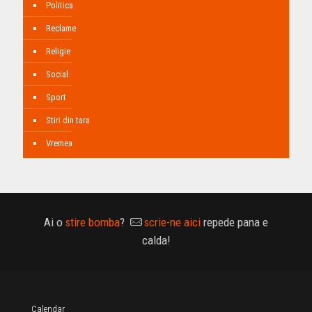
Politica
Reclame
Religie
Social
Sport
Stiri din tara
Vremea
Ai o
stire bomba
?
scrie-ne aici
repede pana e
calda!
Calendar