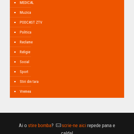
MEDICAL
Muzica
PODCAST ZTV
Politica
Reclame
Religie
Social
Sport
Stiri din tara
Vremea
Ai o
stire bomba
?
scrie-ne aici
repede pana e
calda!