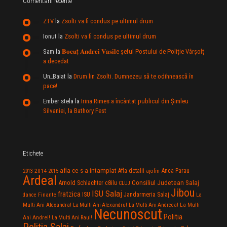
Comentarii recente
ZTV
la
Zsolti va fi condus pe ultimul drum
Ionut
la
Zsolti va fi condus pe ultimul drum
Sam
la
𝐁𝐨𝐜𝐮ț 𝐀𝐧𝐝𝐫𝐞𝐢 𝐕𝐚𝐬𝐢𝐥e şeful Postului de Poliție Vârșolț
a decedat
Un_Baiat
la
Drum lin Zsolti. Dumnezeu sã te odihneascã în
pace!
Ember stela
la
Irina Rimes a încântat publicul din Şimleu
Silvaniei, la Bathory Fest
Etichete
afla ce s-a intamplat
Anca Parau
2014
Afla detalii
2013
2015
ajofm
Ardeal
Consiliul Judetean Salaj
Arnold Schlachter
c8ilu
CLUJ
Jibou
ISU Salaj
fratzica
Jandarmeria Salaj
Finante
ISU
dance
La
La Multi
Multi Ani Alexandra!
La Multi Ani Alexandru!
La Multi Ani Andreea!
Necunoscut
Politia
Ani Andrei!
La Multi Ani Raul!