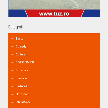
Categorii
Bancuri
Comedy
Cultura
DIVERTISMENT
Economie
Eveniment
Featured
Horoscop
International