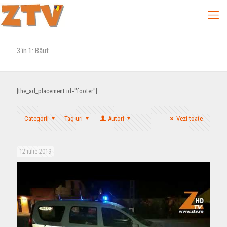
3 în 1: Băut
[the_ad_placement id="footer"]
Categorii
Tag-uri
Autori
Vezi toate
12 iulie 2019