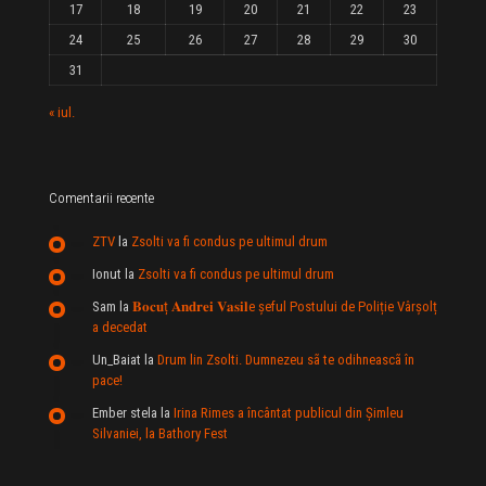
17
18
19
20
21
22
23
24
25
26
27
28
29
30
31
« iul.
Comentarii recente
ZTV
la
Zsolti va fi condus pe ultimul drum
Ionut
la
Zsolti va fi condus pe ultimul drum
Sam
la
𝐁𝐨𝐜𝐮ț 𝐀𝐧𝐝𝐫𝐞𝐢 𝐕𝐚𝐬𝐢𝐥e şeful Postului de Poliție Vârșolț
a decedat
Un_Baiat
la
Drum lin Zsolti. Dumnezeu sã te odihneascã în
pace!
Ember stela
la
Irina Rimes a încântat publicul din Şimleu
Silvaniei, la Bathory Fest