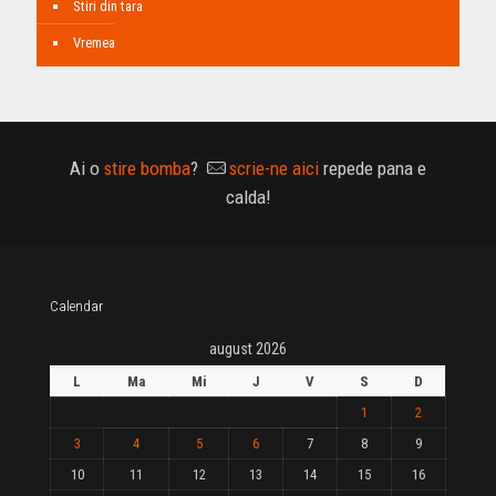
Stiri din tara
Vremea
Ai o
stire bomba
?
scrie-ne aici
repede pana e
calda!
Calendar
august 2026
L
Ma
Mi
J
V
S
D
1
2
3
4
5
6
7
8
9
10
11
12
13
14
15
16