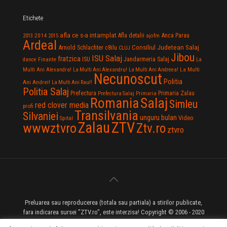
Etichete
afla ce s-a intamplat
Anca Parau
2014
Afla detalii
2013
2015
ajofm
Ardeal
Consiliul Judetean Salaj
Arnold Schlachter
c8ilu
CLUJ
Jibou
ISU Salaj
fratzica
Jandarmeria Salaj
Finante
ISU
dance
La
La Multi
Multi Ani Alexandra!
La Multi Ani Alexandru!
La Multi Ani Andreea!
Necunoscut
Politia
Ani Andrei!
La Multi Ani Raul!
Politia Salaj
Prefectura
Primaria Zalau
Prefectura Salaj
Primaria
Salaj
Romania
Simleu
red clover media
profi
Transilvania
Silvaniei
unguru bulan
Video
Spital
Zalau
ZTV
wwwztvro
Ztv.ro
ztvro
Preluarea sau reproducerea (totala sau partiala) a stirilor publicate,
fara indicarea sursei "ZTV.ro", este interzisa! Copyright © 2006 - 2020
ZTV.ro - Televiziune pe Internet - Zalau TV