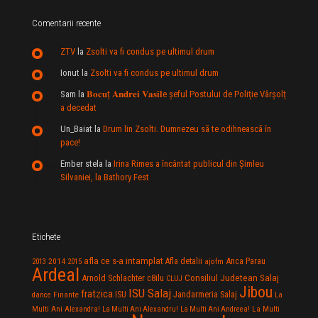
Comentarii recente
ZTV
la
Zsolti va fi condus pe ultimul drum
Ionut
la
Zsolti va fi condus pe ultimul drum
Sam
la
𝐁𝐨𝐜𝐮ț 𝐀𝐧𝐝𝐫𝐞𝐢 𝐕𝐚𝐬𝐢𝐥e şeful Postului de Poliție Vârșolț
a decedat
Un_Baiat
la
Drum lin Zsolti. Dumnezeu sã te odihneascã în
pace!
Ember stela
la
Irina Rimes a încântat publicul din Şimleu
Silvaniei, la Bathory Fest
Etichete
afla ce s-a intamplat
Anca Parau
2014
Afla detalii
2013
2015
ajofm
Ardeal
Consiliul Judetean Salaj
Arnold Schlachter
c8ilu
CLUJ
Jibou
ISU Salaj
fratzica
Jandarmeria Salaj
Finante
ISU
dance
La
La Multi
Multi Ani Alexandra!
La Multi Ani Alexandru!
La Multi Ani Andreea!