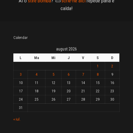
Ai o
stire bomba
?
scrie-ne aici
repede pana e
calda!
Calendar
august 2026
L
Ma
Mi
J
V
S
D
1
2
3
4
5
6
7
8
9
10
11
12
13
14
15
16
17
18
19
20
21
22
23
24
25
26
27
28
29
30
31
« iul.