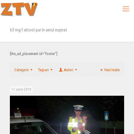
63 mg/l alcool pur în aerul expirat
[the_ad_placement id="footer"]
Categorii
Tag-uri
Autori
Vezi toate
11 iunie 2019