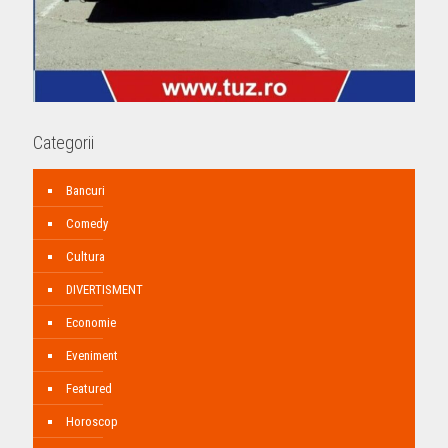
Categorii
Bancuri
Comedy
Cultura
DIVERTISMENT
Economie
Eveniment
Featured
Horoscop