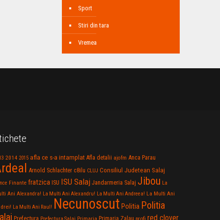
Sport
Stiri din tara
Vremea
tichete
afla ce s-a intamplat
Anca Parau
2014
Afla detalii
13
2015
ajofm
rdeal
Consiliul Judetean Salaj
Arnold Schlachter
c8ilu
CLUJ
Jibou
ISU Salaj
fratzica
Jandarmeria Salaj
Finante
ISU
nce
La
La Multi Ani
lti Ani Alexandra!
La Multi Ani Alexandru!
La Multi Ani Andreea!
Necunoscut
Politia
Politia
drei!
La Multi Ani Raul!
alaj
red clover
Prefectura
Primaria Zalau
profi
Prefectura Salaj
Primaria