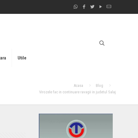
tara
Utile
Acasa
Blog
Virozele fac in continuare ravagii in judetul Salaj