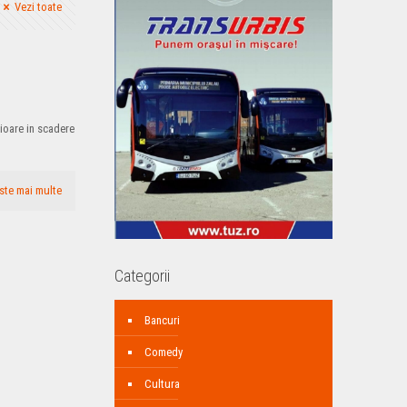
Vezi toate
rioare in scadere
ste mai multe
Categorii
Bancuri
Comedy
Cultura