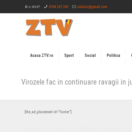
Ai o stire?
0744 247 263
zalautv@gmail.com
Acasa ZTV.ro
Sport
Social
Politica
Virozele fac in continuare ravagii in j
[the_ad_placement id="footer"]