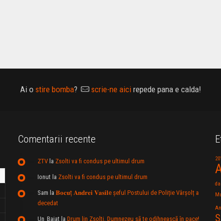
Ai o
stire bomba
?
scrie-ne aici
repede pana e calda!
Comentarii recente
E
20
ZTV
la
Zsolti va fi condus pe ultimul drum
A
Ionut
la
Zsolti va fi condus pe ultimul drum
da
Sam
la
𝐁𝐨𝐜𝐮ț 𝐀𝐧𝐝𝐫𝐞𝐢 𝐕𝐚𝐬𝐢𝐥e şeful Postului de Poliție Vârșolț a
Mu
decedat
An
S
Un_Baiat
la
Drum lin Zsolti. Dumnezeu sã te odihneascã în pace!