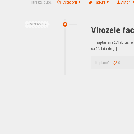
Filtreaza dupa
Categorii
Tag-uri
Autori
8 martie 2012
Virozele fac
In saptamana 27 februarie – 4
cu 2% fata de
[…]
Iti place?
0