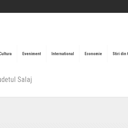
Cultura
Eveniment
International
Economie
Stiri din 
udetul Salaj