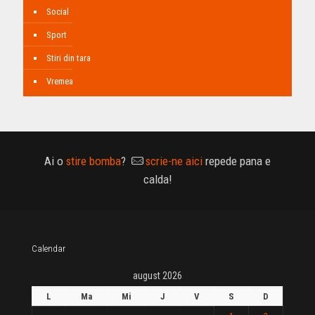
Social
Sport
Stiri din tara
Vremea
Ai o
stire bomba
?
scrie-ne aici
repede pana e
calda!
Calendar
august 2026
L
Ma
Mi
J
V
S
D