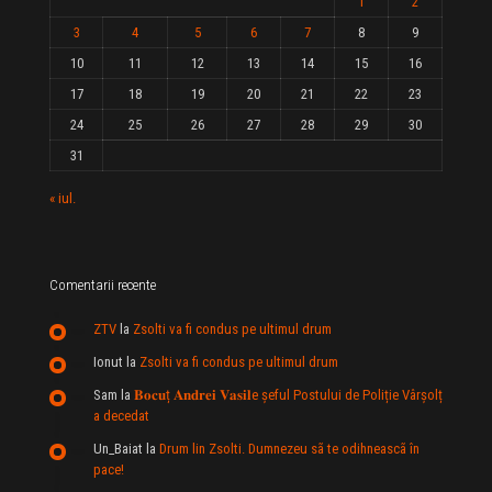
1
2
3
4
5
6
7
8
9
10
11
12
13
14
15
16
17
18
19
20
21
22
23
24
25
26
27
28
29
30
31
« iul.
Comentarii recente
ZTV
la
Zsolti va fi condus pe ultimul drum
Ionut
la
Zsolti va fi condus pe ultimul drum
Sam
la
𝐁𝐨𝐜𝐮ț 𝐀𝐧𝐝𝐫𝐞𝐢 𝐕𝐚𝐬𝐢𝐥e şeful Postului de Poliție Vârșolț
a decedat
Un_Baiat
la
Drum lin Zsolti. Dumnezeu sã te odihneascã în
pace!