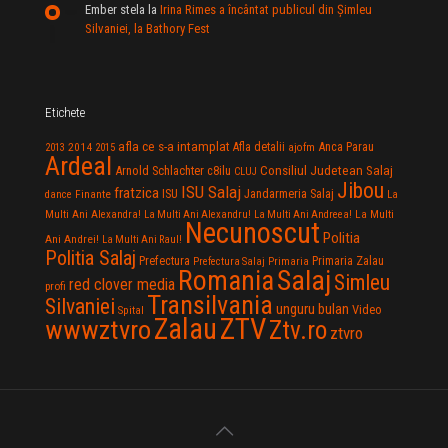
Ember stela
la
Irina Rimes a încântat publicul din Şimleu
Silvaniei, la Bathory Fest
Etichete
afla ce s-a intamplat
Anca Parau
2014
Afla detalii
2013
2015
ajofm
Ardeal
Consiliul Judetean Salaj
Arnold Schlachter
c8ilu
CLUJ
Jibou
ISU Salaj
fratzica
Jandarmeria Salaj
Finante
ISU
dance
La
La Multi
Multi Ani Alexandra!
La Multi Ani Alexandru!
La Multi Ani Andreea!
Necunoscut
Politia
Ani Andrei!
La Multi Ani Raul!
Politia Salaj
Prefectura
Primaria Zalau
Prefectura Salaj
Primaria
Salaj
Romania
Simleu
red clover media
profi
Transilvania
Silvaniei
unguru bulan
Video
Spital
Zalau
ZTV
wwwztvro
Ztv.ro
ztvro