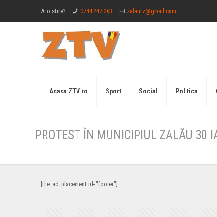
Ai o stire?
0744 247 263
zalautv@gmail.com
Acasa ZTV.ro
Sport
Social
Politica
PROTEST ÎN MUNICIPIUL ZALĂU 30 I
[the_ad_placement id="footer"]