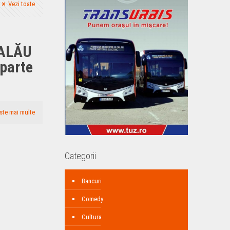
Vezi toate
ZALĂU
parte
ste mai multe
Categorii
Bancuri
Comedy
Cultura