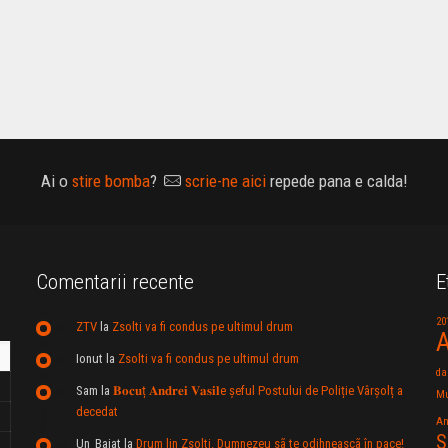
Ai o
stire bomba
?
scrie-ne aici
repede pana e calda!
Comentarii recente
E
20
ZTV
la
Zsolti va fi condus pe ultimul drum
A
Ionut
la
Zsolti va fi condus pe ultimul drum
da
Sam
la
𝐁𝐨𝐜𝐮ț 𝐀𝐧𝐝𝐫𝐞𝐢 𝐕𝐚𝐬𝐢𝐥e şeful Postului de Poliție Vârșolț a
Mu
decedat
An
S
Un_Baiat
la
Drum lin Zsolti. Dumnezeu sã te odihneascã în pace!