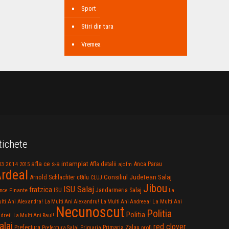
Sport
Stiri din tara
Vremea
tichete
afla ce s-a intamplat
Anca Parau
2014
Afla detalii
13
2015
ajofm
rdeal
Consiliul Judetean Salaj
Arnold Schlachter
c8ilu
CLUJ
Jibou
ISU Salaj
fratzica
Jandarmeria Salaj
Finante
ISU
nce
La
La Multi Ani
lti Ani Alexandra!
La Multi Ani Alexandru!
La Multi Ani Andreea!
Necunoscut
Politia
Politia
drei!
La Multi Ani Raul!
alaj
red clover
Prefectura
Primaria Zalau
profi
Prefectura Salaj
Primaria