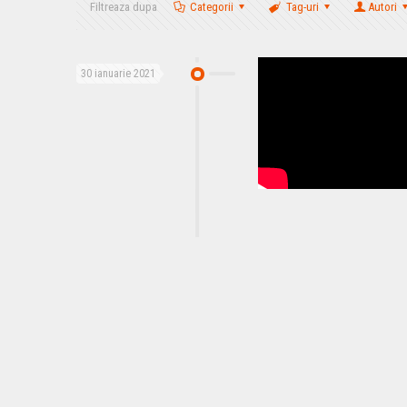
Filtreaza dupa
Categorii
Tag-uri
Autori
30 ianuarie 2021