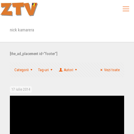
nick kamarera
[the_ad_placement id="footer"]
Categorii
Tag-uri
Autori
Vezi toate
17 iulie 2014