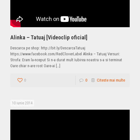
Alinka – Tatuaj [Videoclip oficial]
Descarca pe shop: http://bit.ly/DescarcaTatuaj
https://www.facebook.com/RedCloverLabel Alinka – Tatuaj Versuri:
Strofa: Eram la-nceput Si n-a durat mult Iubirea noastra s-a si terminat
Oare chiar n-are rost Oare-ai
[…]
0
0
Citeste mai multe
10 iunie 2014