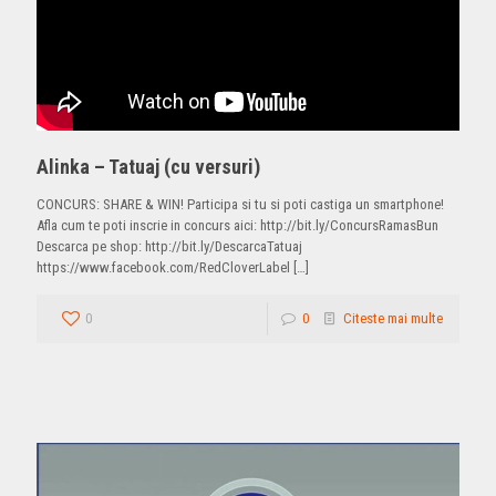
Alinka – Tatuaj (cu versuri)
CONCURS: SHARE & WIN! Participa si tu si poti castiga un smartphone!
Afla cum te poti inscrie in concurs aici: http://bit.ly/ConcursRamasBun
Descarca pe shop: http://bit.ly/DescarcaTatuaj
https://www.facebook.com/RedCloverLabel
[…]
0
0
Citeste mai multe