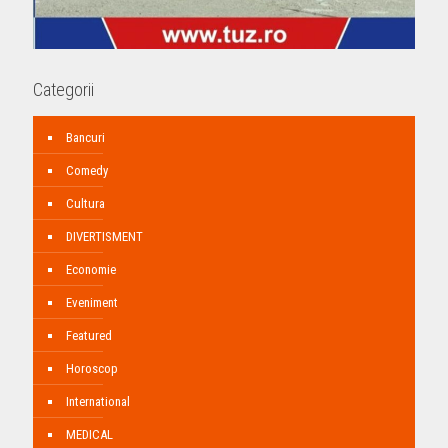
Categorii
Bancuri
Comedy
Cultura
DIVERTISMENT
Economie
Eveniment
Featured
Horoscop
International
MEDICAL