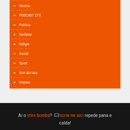
Muzica
PODCAST ZTV
Politica
Reclame
Religie
Social
Sport
Stiri din tara
Vremea
Ai o
stire bomba
?
scrie-ne aici
repede pana e
calda!