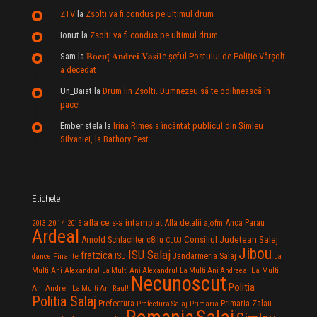
ZTV
la
Zsolti va fi condus pe ultimul drum
Ionut
la
Zsolti va fi condus pe ultimul drum
Sam
la
𝐁𝐨𝐜𝐮ț 𝐀𝐧𝐝𝐫𝐞𝐢 𝐕𝐚𝐬𝐢𝐥e şeful Postului de Poliție Vârșolț
a decedat
Un_Baiat
la
Drum lin Zsolti. Dumnezeu sã te odihneascã în
pace!
Ember stela
la
Irina Rimes a încântat publicul din Şimleu
Silvaniei, la Bathory Fest
Etichete
afla ce s-a intamplat
Anca Parau
2014
Afla detalii
2013
2015
ajofm
Ardeal
Consiliul Judetean Salaj
Arnold Schlachter
c8ilu
CLUJ
Jibou
ISU Salaj
fratzica
Jandarmeria Salaj
Finante
ISU
dance
La
La Multi
Multi Ani Alexandra!
La Multi Ani Alexandru!
La Multi Ani Andreea!
Necunoscut
Politia
Ani Andrei!
La Multi Ani Raul!
Politia Salaj
Prefectura
Primaria Zalau
Prefectura Salaj
Primaria