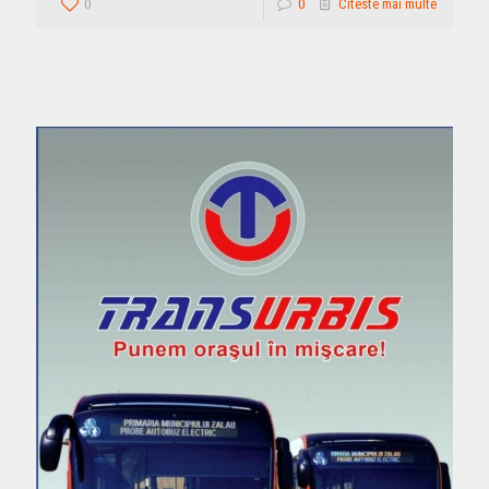
0
0
Citeste mai multe