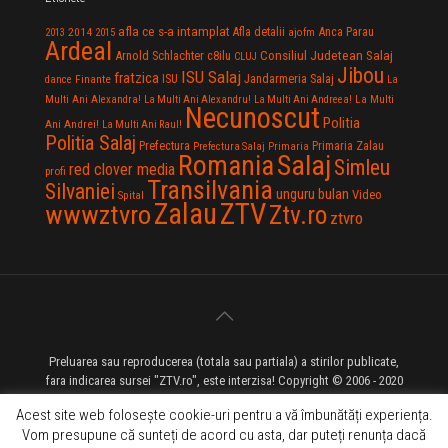
afla ce s-a intamplat
Anca Parau
2014
Afla detalii
2013
2015
ajofm
Ardeal
Consiliul Judetean Salaj
Arnold Schlachter
c8ilu
CLUJ
Jibou
ISU Salaj
fratzica
Jandarmeria Salaj
Finante
ISU
dance
La
La Multi
Multi Ani Alexandra!
La Multi Ani Alexandru!
La Multi Ani Andreea!
Necunoscut
Politia
Ani Andrei!
La Multi Ani Raul!
Politia Salaj
Prefectura
Primaria Zalau
Prefectura Salaj
Primaria
Salaj
Romania
Simleu
red clover media
profi
Transilvania
Silvaniei
unguru bulan
Video
Spital
Zalau
ZTV
wwwztvro
Ztv.ro
ztvro
Preluarea sau reproducerea (totala sau partiala) a stirilor publicate,
fara indicarea sursei "ZTV.ro", este interzisa! Copyright © 2006 - 2020
ZTV.ro - Televiziune pe Internet - Zalau TV
Acest site web folosește cookie-uri pentru a vă îmbunătăți experiența.
Vom presupune că sunteți de acord cu asta, dar puteți renunța dacă