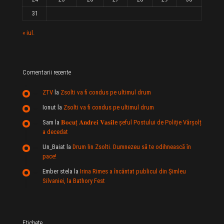
31
« iul.
Comentarii recente
ZTV
la
Zsolti va fi condus pe ultimul drum
Ionut
la
Zsolti va fi condus pe ultimul drum
Sam
la
𝐁𝐨𝐜𝐮ț 𝐀𝐧𝐝𝐫𝐞𝐢 𝐕𝐚𝐬𝐢𝐥e şeful Postului de Poliție Vârșolț
a decedat
Un_Baiat
la
Drum lin Zsolti. Dumnezeu sã te odihneascã în
pace!
Ember stela
la
Irina Rimes a încântat publicul din Şimleu
Silvaniei, la Bathory Fest
Etichete