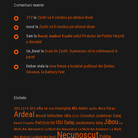
Comentarii recente
ZTV
la
Zsolti va fi condus pe ultimul drum
Ionut
la
Zsolti va fi condus pe ultimul drum
Sam
la
𝐁𝐨𝐜𝐮ț 𝐀𝐧𝐝𝐫𝐞𝐢 𝐕𝐚𝐬𝐢𝐥e şeful Postului de Poliție Vârșolț
a decedat
Un_Baiat
la
Drum lin Zsolti. Dumnezeu sã te odihneascã în
pace!
Ember stela
la
Irina Rimes a încântat publicul din Şimleu
Silvaniei, la Bathory Fest
Etichete
afla ce s-a intamplat
Anca Parau
2014
Afla detalii
2013
2015
ajofm
Ardeal
Consiliul Judetean Salaj
Arnold Schlachter
c8ilu
CLUJ
Jibou
ISU Salaj
fratzica
Jandarmeria Salaj
Finante
ISU
dance
La
La Multi
Multi Ani Alexandra!
La Multi Ani Alexandru!
La Multi Ani Andreea!
Necunoscut
Politia
Ani Andrei!
La Multi Ani Raul!