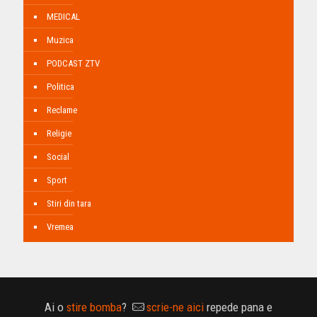
MEDICAL
Muzica
PODCAST ZTV
Politica
Reclame
Religie
Social
Sport
Stiri din tara
Vremea
Ai o
stire bomba
?
scrie-ne aici
repede pana e