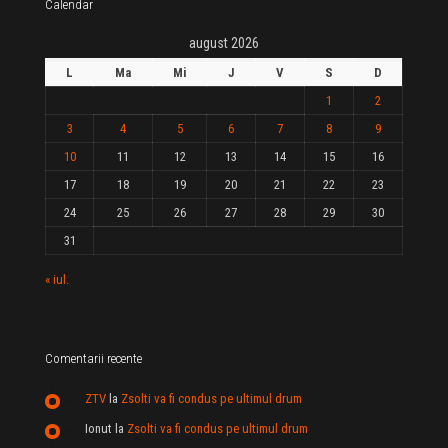
Calendar
august 2026
L
Ma
Mi
J
V
S
D
1
2
3
4
5
6
7
8
9
10
11
12
13
14
15
16
17
18
19
20
21
22
23
24
25
26
27
28
29
30
31
« iul.
Comentarii recente
ZTV
la
Zsolti va fi condus pe ultimul drum
Ionut
la
Zsolti va fi condus pe ultimul drum