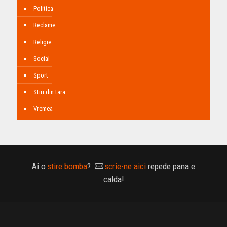
Politica
Reclame
Religie
Social
Sport
Stiri din tara
Vremea
Ai o
stire bomba
?
scrie-ne aici
repede pana e
calda!