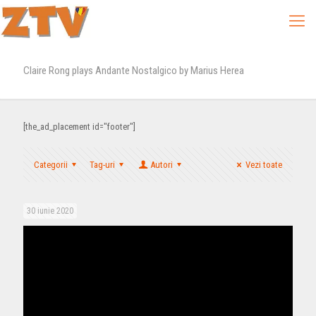
Claire Rong plays Andante Nostalgico by Marius Herea
[the_ad_placement id="footer"]
Categorii
Tag-uri
Autori
Vezi toate
30 iunie 2020