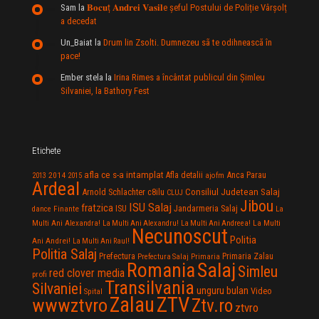
Sam
la
𝐁𝐨𝐜𝐮ț 𝐀𝐧𝐝𝐫𝐞𝐢 𝐕𝐚𝐬𝐢𝐥e şeful Postului de Poliție Vârșolț
a decedat
Un_Baiat
la
Drum lin Zsolti. Dumnezeu sã te odihneascã în
pace!
Ember stela
la
Irina Rimes a încântat publicul din Şimleu
Silvaniei, la Bathory Fest
Etichete
afla ce s-a intamplat
Anca Parau
2014
Afla detalii
2013
2015
ajofm
Ardeal
Consiliul Judetean Salaj
Arnold Schlachter
c8ilu
CLUJ
Jibou
ISU Salaj
fratzica
Jandarmeria Salaj
Finante
ISU
dance
La
La Multi
Multi Ani Alexandra!
La Multi Ani Alexandru!
La Multi Ani Andreea!
Necunoscut
Politia
Ani Andrei!
La Multi Ani Raul!
Politia Salaj
Prefectura
Primaria Zalau
Prefectura Salaj
Primaria
Salaj
Romania
Simleu
red clover media
profi
Transilvania
Silvaniei
unguru bulan
Video
Spital
Zalau
ZTV
wwwztvro
Ztv.ro
ztvro