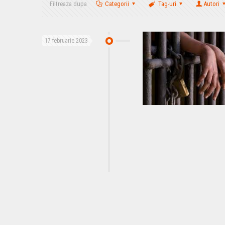
Filtreaza dupa
Categorii
Tag-uri
Autori
17 februarie 2023