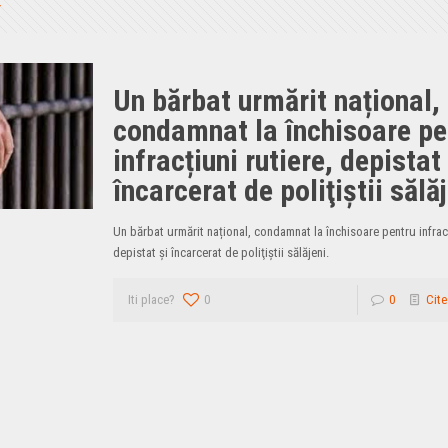
Un bărbat urmărit național,
condamnat la închisoare pe
infracțiuni rutiere, depistat 
încarcerat de poliţiştii sălă
Un bărbat urmărit național, condamnat la închisoare pentru infracț
depistat și încarcerat de poliţiştii sălăjeni.
Iti place?
0
0
Cite