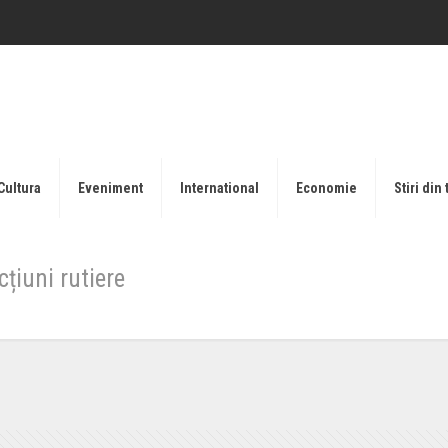
Cultura
Eveniment
International
Economie
Stiri din 
țiuni rutiere