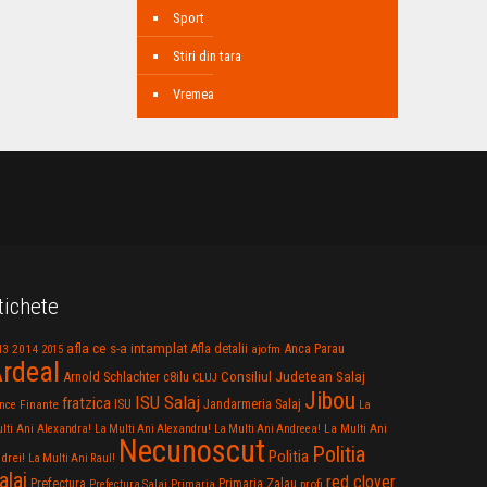
Sport
Stiri din tara
Vremea
tichete
afla ce s-a intamplat
Anca Parau
2014
Afla detalii
13
2015
ajofm
rdeal
Consiliul Judetean Salaj
Arnold Schlachter
c8ilu
CLUJ
Jibou
ISU Salaj
fratzica
Jandarmeria Salaj
Finante
ISU
nce
La
La Multi Ani
lti Ani Alexandra!
La Multi Ani Alexandru!
La Multi Ani Andreea!
Necunoscut
Politia
Politia
drei!
La Multi Ani Raul!
alaj
red clover
Prefectura
Primaria Zalau
profi
Prefectura Salaj
Primaria