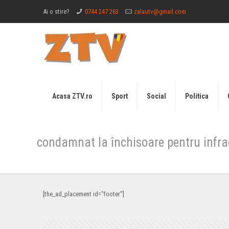
Ai o stire?
0744 247 263
zalautv@gmail.com
Acasa ZTV.ro
Sport
Social
Politica
condamnat la închisoare pentru infrac
[the_ad_placement id="footer"]