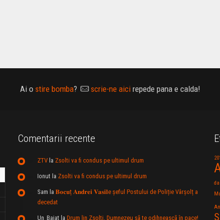
Ai o
stire bomba
?
scrie-ne aici
repede pana e calda!
Comentarii recente
E
20
ZTV
la
Zsolti va fi condus pe ultimul drum
A
Ionut
la
Zsolti va fi condus pe ultimul drum
da
Sam
la
𝐁𝐨𝐜𝐮ț 𝐀𝐧𝐝𝐫𝐞𝐢 𝐕𝐚𝐬𝐢𝐥e şeful Postului de Poliție Vârșolț a
Mu
decedat
An
S
Un_Baiat
la
Drum lin Zsolti. Dumnezeu sã te odihneascã în pace!