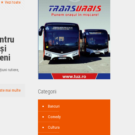
Vezi toate
ntru
și
jeni
iuni rutiere,
ste mai multe
Categorii
Bancuri
Comedy
Cultura