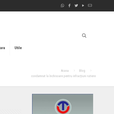
tara
Utile
Acasa
Blog
condamnat la închisoare pentru infracțiuni rutiere