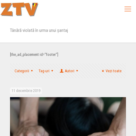
Tânără violată în urma unui şantaj
[the_ad_placement id="footer"]
Categorii
Tag-uri
Autori
Vezi toate
11 decembrie 2019