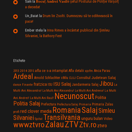
Sam
la
𝐁𝐨𝐜𝐮ț 𝐀𝐧𝐝𝐫𝐞𝐢 𝐕𝐚𝐬𝐢𝐥e şeful Postului de Poliție Vârșolț
a decedat
Un_Baiat
la
Drum lin Zsolti. Dumnezeu sã te odihneascã în
pace!
Ember stela
la
Irina Rimes a încântat publicul din Şimleu
Silvaniei, la Bathory Fest
Etichete
afla ce s-a intamplat
Anca Parau
2014
Afla detalii
2013
2015
ajofm
Ardeal
Consiliul Judetean Salaj
Arnold Schlachter
c8ilu
CLUJ
Jibou
ISU Salaj
fratzica
Jandarmeria Salaj
Finante
ISU
dance
La
La Multi
Multi Ani Alexandra!
La Multi Ani Alexandru!
La Multi Ani Andreea!
Necunoscut
Politia
Ani Andrei!
La Multi Ani Raul!
Politia Salaj
Prefectura
Primaria Zalau
Prefectura Salaj
Primaria
Salaj
Romania
Simleu
red clover media
profi
Transilvania
Silvaniei
unguru bulan
Video
Spital
Zalau
ZTV
wwwztvro
Ztv.ro
ztvro