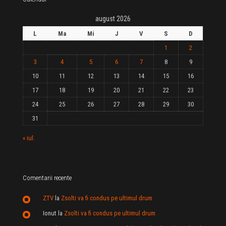
august 2026
L
Ma
Mi
J
V
S
D
1
2
3
4
5
6
7
8
9
10
11
12
13
14
15
16
17
18
19
20
21
22
23
24
25
26
27
28
29
30
31
« iul.
Comentarii recente
ZTV
la
Zsolti va fi condus pe ultimul drum
Ionut
la
Zsolti va fi condus pe ultimul drum