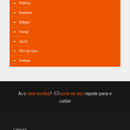
Politica
Reclame
Religie
Social
Sport
Stiri din tara
Vremea
Ai o
stire bomba
?
scrie-ne aici
repede pana e
calda!
Calendar