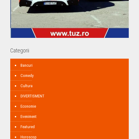
Categorii
Bancuri
Comedy
Cultura
DIVERTISMENT
Economie
Eveniment
Featured
Horoscop