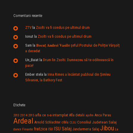
Comentarii recente
ZTV
la
Zsolti va fi condus pe ultimul drum
Ionut
la
Zsolti va fi condus pe ultimul drum
Sam
la
𝐁𝐨𝐜𝐮ț 𝐀𝐧𝐝𝐫𝐞𝐢 𝐕𝐚𝐬𝐢𝐥e şeful Postului de Poliție Vârșolț
a decedat
Un_Baiat
la
Drum lin Zsolti. Dumnezeu sã te odihneascã în
pace!
Ember stela
la
Irina Rimes a încântat publicul din Şimleu
Silvaniei, la Bathory Fest
Etichete
afla ce s-a intamplat
Anca Parau
2014
Afla detalii
2013
2015
ajofm
Ardeal
Consiliul Judetean Salaj
Arnold Schlachter
c8ilu
CLUJ
Jibou
ISU Salaj
fratzica
Jandarmeria Salaj
Finante
ISU
dance
La