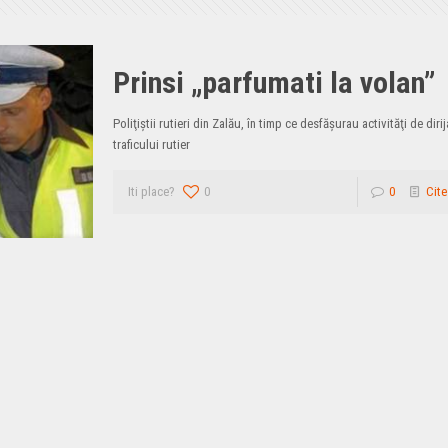
Prinsi „parfumati la volan”
Poliţiştii rutieri din Zalău, în timp ce desfăşurau activităţi de dirij
traficului rutier
Iti place?
0
0
Cite