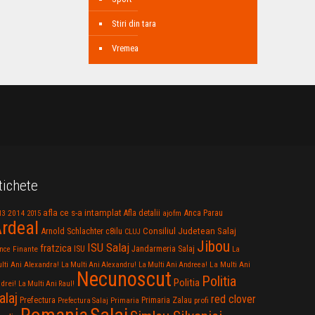
Stiri din tara
Vremea
tichete
afla ce s-a intamplat
Anca Parau
2014
Afla detalii
13
2015
ajofm
rdeal
Consiliul Judetean Salaj
Arnold Schlachter
c8ilu
CLUJ
Jibou
ISU Salaj
fratzica
Jandarmeria Salaj
Finante
ISU
nce
La
La Multi Ani
lti Ani Alexandra!
La Multi Ani Alexandru!
La Multi Ani Andreea!
Necunoscut
Politia
Politia
drei!
La Multi Ani Raul!
alaj
red clover
Prefectura
Primaria Zalau
profi
Prefectura Salaj
Primaria