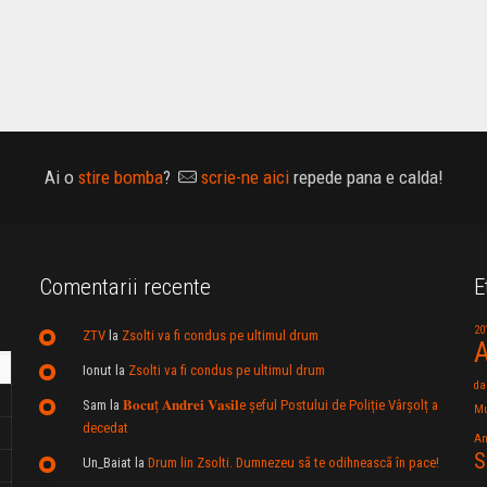
Ai o
stire bomba
?
scrie-ne aici
repede pana e calda!
Comentarii recente
E
20
ZTV
la
Zsolti va fi condus pe ultimul drum
A
Ionut
la
Zsolti va fi condus pe ultimul drum
da
Sam
la
𝐁𝐨𝐜𝐮ț 𝐀𝐧𝐝𝐫𝐞𝐢 𝐕𝐚𝐬𝐢𝐥e şeful Postului de Poliție Vârșolț a
Mu
decedat
An
S
Un_Baiat
la
Drum lin Zsolti. Dumnezeu sã te odihneascã în pace!