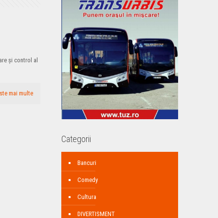
are şi control al
ste mai multe
Categorii
Bancuri
Comedy
Cultura
DIVERTISMENT