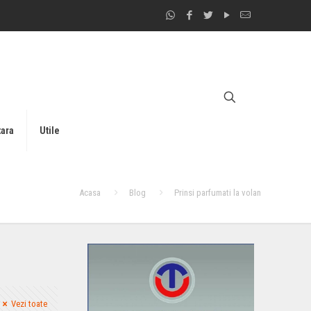
tara
Utile
Acasa
Blog
Prinsi parfumati la volan
Vezi toate