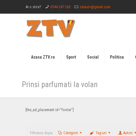
Ai o stire?
0744 247 263
zalautv@gmail.com
Acasa ZTV.ro
Sport
Social
Politica
Prinsi parfumati la volan
[the_ad_placement id="footer"]
Filtreaza dupa
Categorii
Tag-uri
Autori