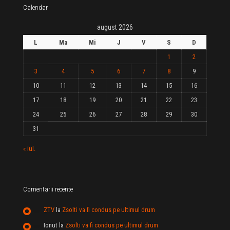
Calendar
august 2026
L
Ma
Mi
J
V
S
D
1
2
3
4
5
6
7
8
9
10
11
12
13
14
15
16
17
18
19
20
21
22
23
24
25
26
27
28
29
30
31
« iul.
Comentarii recente
ZTV
la
Zsolti va fi condus pe ultimul drum
Ionut
la
Zsolti va fi condus pe ultimul drum