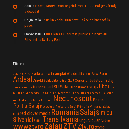
Sam
la
𝐁𝐨𝐜𝐮ț 𝐀𝐧𝐝𝐫𝐞𝐢 𝐕𝐚𝐬𝐢𝐥e şeful Postului de Poliție Vârșolț
a decedat
Un_Baiat
la
Drum lin Zsolti. Dumnezeu sã te odihneascã în
pace!
Ember stela
la
Irina Rimes a încântat publicul din Şimleu
Silvaniei, la Bathory Fest
Etichete
afla ce s-a intamplat
Anca Parau
2014
Afla detalii
2013
2015
ajofm
Ardeal
Consiliul Judetean Salaj
Arnold Schlachter
c8ilu
CLUJ
Jibou
ISU Salaj
fratzica
Jandarmeria Salaj
Finante
ISU
dance
La
La Multi
Multi Ani Alexandra!
La Multi Ani Alexandru!
La Multi Ani Andreea!
Necunoscut
Politia
Ani Andrei!
La Multi Ani Raul!
Politia Salaj
Prefectura
Primaria Zalau
Prefectura Salaj
Primaria
Salaj
Romania
Simleu
red clover media
profi
Transilvania
Silvaniei
unguru bulan
Video
Spital
Zalau
ZTV
wwwztvro
Ztv.ro
ztvro