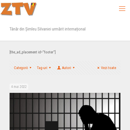
Tânăr din Șimleu Silvaniei urmărit internațional
[the_ad_placement id="footer"]
Categorii
Tag-uri
Autori
Vezi toate
4 mai 2022