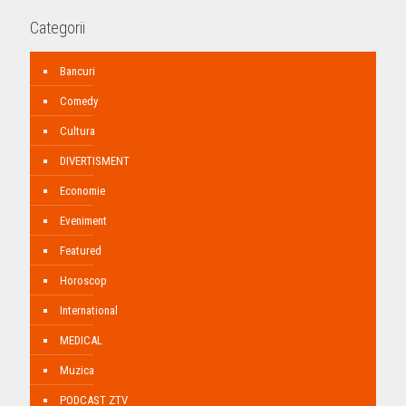
Categorii
Bancuri
Comedy
Cultura
DIVERTISMENT
Economie
Eveniment
Featured
Horoscop
International
MEDICAL
Muzica
PODCAST ZTV