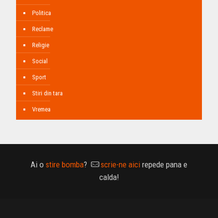
Politica
Reclame
Religie
Social
Sport
Stiri din tara
Vremea
Ai o
stire bomba
?
scrie-ne aici
repede pana e
calda!