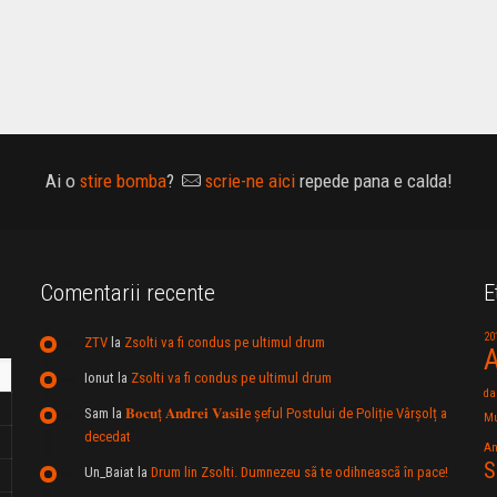
Ai o
stire bomba
?
scrie-ne aici
repede pana e calda!
Comentarii recente
E
20
ZTV
la
Zsolti va fi condus pe ultimul drum
A
Ionut
la
Zsolti va fi condus pe ultimul drum
da
Sam
la
𝐁𝐨𝐜𝐮ț 𝐀𝐧𝐝𝐫𝐞𝐢 𝐕𝐚𝐬𝐢𝐥e şeful Postului de Poliție Vârșolț a
Mu
decedat
An
S
Un_Baiat
la
Drum lin Zsolti. Dumnezeu sã te odihneascã în pace!