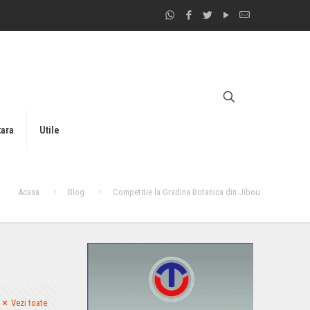
tara
Utile
Acasa
Blog
Competitie la Gradina Botanica din Jibou
Vezi toate