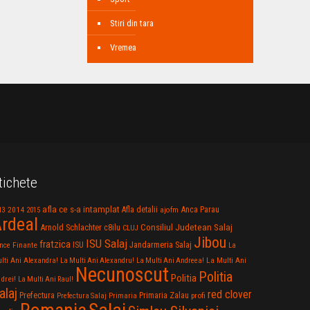
Stiri din tara
Vremea
tichete
afla ce s-a intamplat
Anca Parau
2014
Afla detalii
13
2015
ajofm
rdeal
Consiliul Judetean Salaj
Arnold Schlachter
c8ilu
CLUJ
Jibou
ISU Salaj
fratzica
Jandarmeria Salaj
Finante
ISU
nce
La
La Multi Ani
lti Ani Alexandra!
La Multi Ani Alexandru!
La Multi Ani Andreea!
Necunoscut
Politia
Politia
drei!
La Multi Ani Raul!
alaj
red clover
Prefectura
Primaria Zalau
profi
Prefectura Salaj
Primaria