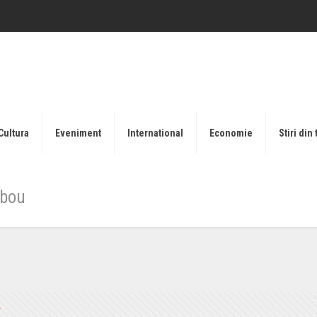
Cultura
Eveniment
International
Economie
Stiri din 
ibou