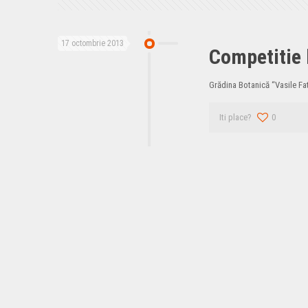
17 octombrie 2013
Competitie 
Grădina Botanică “Vasile Fa
Iti place?
0