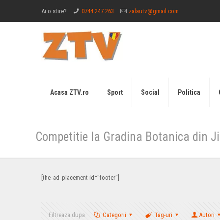
Ai o stire?
0744 247 263
zalautv@gmail.com
Acasa ZTV.ro
Sport
Social
Politica
Competitie la Gradina Botanica din J
[the_ad_placement id="footer"]
Filtreaza dupa
Categorii
Tag-uri
Autori