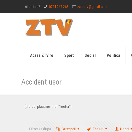
Ai o stire?
0744 247 263
zalautv@gmail.com
Acasa ZTV.ro
Sport
Social
Politica
Accident usor
[the_ad_placement id="footer"]
Filtreaza dupa
Categorii
Tag-uri
Autori