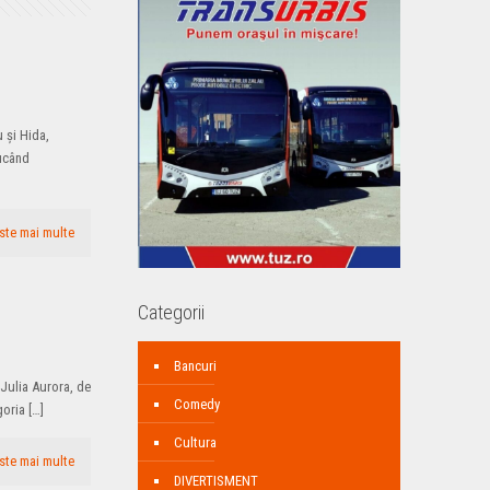
u şi Hida,
ducând
ste mai multe
Categorii
Bancuri
 Julia Aurora, de
Comedy
goria
[…]
Cultura
ste mai multe
DIVERTISMENT