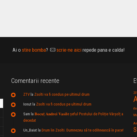
Ai o
stire bomba
?
scrie-ne aici
repede pana e calda!
Comentarii recente
E
20
ZTV
la
Zsolti va fi condus pe ultimul drum
A
Ionut
la
Zsolti va fi condus pe ultimul drum
da
Sam
la
𝐁𝐨𝐜𝐮ț 𝐀𝐧𝐝𝐫𝐞𝐢 𝐕𝐚𝐬𝐢𝐥e şeful Postului de Poliție Vârșolț a
Mu
decedat
An
S
Un_Baiat
la
Drum lin Zsolti. Dumnezeu sã te odihneascã în pace!