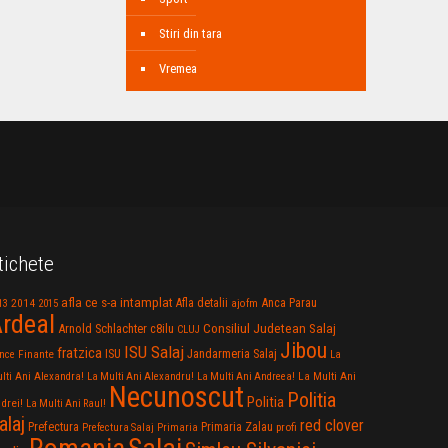
Stiri din tara
Vremea
tichete
afla ce s-a intamplat
Anca Parau
2014
Afla detalii
13
2015
ajofm
rdeal
Consiliul Judetean Salaj
Arnold Schlachter
c8ilu
CLUJ
Jibou
ISU Salaj
fratzica
Jandarmeria Salaj
Finante
ISU
nce
La
La Multi Ani
lti Ani Alexandra!
La Multi Ani Alexandru!
La Multi Ani Andreea!
Necunoscut
Politia
Politia
drei!
La Multi Ani Raul!
alaj
red clover
Prefectura
Primaria Zalau
profi
Prefectura Salaj
Primaria