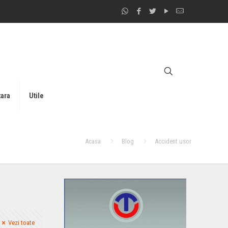
tara
Utile
Acasa
Blog
Accident usor
Vezi toate