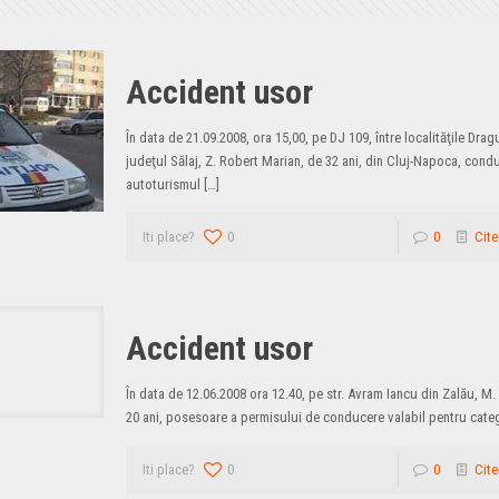
Accident usor
În data de 21.09.2008, ora 15,00, pe DJ 109, între localităţile Drag
judeţul Sălaj, Z. Robert Marian, de 32 ani, din Cluj-Napoca, con
autoturismul
[…]
Iti place?
0
0
Cite
Accident usor
În data de 12.06.2008 ora 12.40, pe str. Avram Iancu din Zalău, M.
20 ani, posesoare a permisului de conducere valabil pentru cate
Iti place?
0
0
Cite