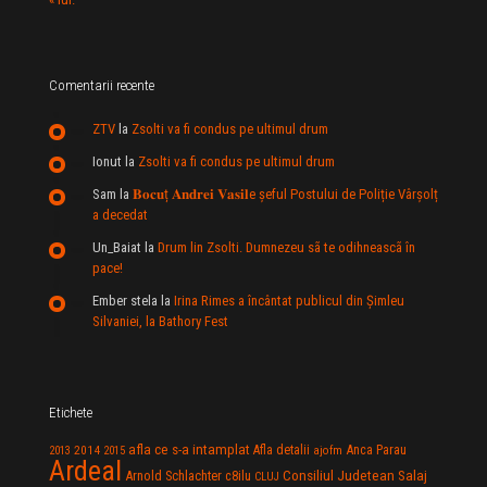
Comentarii recente
ZTV
la
Zsolti va fi condus pe ultimul drum
Ionut
la
Zsolti va fi condus pe ultimul drum
Sam
la
𝐁𝐨𝐜𝐮ț 𝐀𝐧𝐝𝐫𝐞𝐢 𝐕𝐚𝐬𝐢𝐥e şeful Postului de Poliție Vârșolț
a decedat
Un_Baiat
la
Drum lin Zsolti. Dumnezeu sã te odihneascã în
pace!
Ember stela
la
Irina Rimes a încântat publicul din Şimleu
Silvaniei, la Bathory Fest
Etichete
afla ce s-a intamplat
Anca Parau
2014
Afla detalii
2013
2015
ajofm
Ardeal
Consiliul Judetean Salaj
Arnold Schlachter
c8ilu
CLUJ