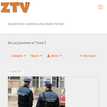
Suspecti de comiterea mai multor furturi
[the_ad_placement id="footer"]
Categorii
Tag-uri
Autori
Vezi toate
4 iulie 2011