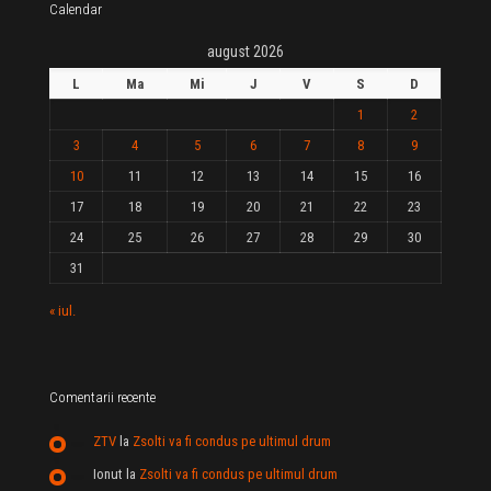
Calendar
august 2026
L
Ma
Mi
J
V
S
D
1
2
3
4
5
6
7
8
9
10
11
12
13
14
15
16
17
18
19
20
21
22
23
24
25
26
27
28
29
30
31
« iul.
Comentarii recente
ZTV
la
Zsolti va fi condus pe ultimul drum
Ionut
la
Zsolti va fi condus pe ultimul drum