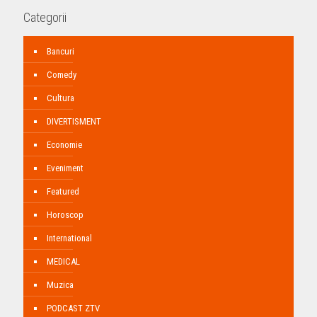
Categorii
Bancuri
Comedy
Cultura
DIVERTISMENT
Economie
Eveniment
Featured
Horoscop
International
MEDICAL
Muzica
PODCAST ZTV