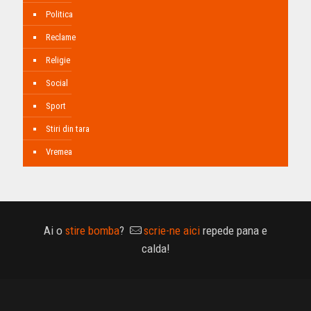
Politica
Reclame
Religie
Social
Sport
Stiri din tara
Vremea
Ai o
stire bomba
?
scrie-ne aici
repede pana e
calda!