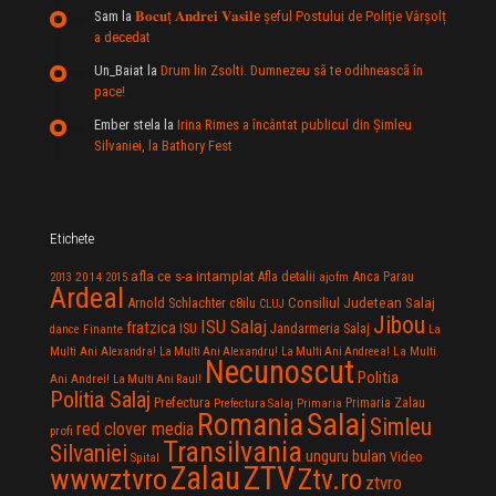
Sam
la
𝐁𝐨𝐜𝐮ț 𝐀𝐧𝐝𝐫𝐞𝐢 𝐕𝐚𝐬𝐢𝐥e şeful Postului de Poliție Vârșolț
a decedat
Un_Baiat
la
Drum lin Zsolti. Dumnezeu sã te odihneascã în
pace!
Ember stela
la
Irina Rimes a încântat publicul din Şimleu
Silvaniei, la Bathory Fest
Etichete
afla ce s-a intamplat
Anca Parau
2014
Afla detalii
2013
2015
ajofm
Ardeal
Consiliul Judetean Salaj
Arnold Schlachter
c8ilu
CLUJ
Jibou
ISU Salaj
fratzica
Jandarmeria Salaj
Finante
ISU
dance
La
La Multi
Multi Ani Alexandra!
La Multi Ani Alexandru!
La Multi Ani Andreea!
Necunoscut
Politia
Ani Andrei!
La Multi Ani Raul!
Politia Salaj
Prefectura
Primaria Zalau
Prefectura Salaj
Primaria
Salaj
Romania
Simleu
red clover media
profi
Transilvania
Silvaniei
unguru bulan
Video
Spital
Zalau
ZTV
wwwztvro
Ztv.ro
ztvro