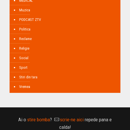
MEDICAL
Muzica
PODCAST ZTV
Politica
Reclame
Religie
Social
Sport
Stiri din tara
Vremea
Ai o
stire bomba
?
scrie-ne aici
repede pana e
calda!