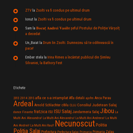
ZTV
la
Zsolti va fi condus pe ultimul drum
Ionut
la
Zsolti va fi condus pe ultimul drum
Sam
la
𝐁𝐨𝐜𝐮ț 𝐀𝐧𝐝𝐫𝐞𝐢 𝐕𝐚𝐬𝐢𝐥e şeful Postului de Poliție Vârșolț
a decedat
Un_Baiat
la
Drum lin Zsolti. Dumnezeu sã te odihneascã în
pace!
Ember stela
la
Irina Rimes a încântat publicul din Şimleu
Silvaniei, la Bathory Fest
Etichete
afla ce s-a intamplat
Anca Parau
2014
Afla detalii
2013
2015
ajofm
Ardeal
Consiliul Judetean Salaj
Arnold Schlachter
c8ilu
CLUJ
Jibou
ISU Salaj
fratzica
Jandarmeria Salaj
Finante
ISU
dance
La
La Multi
Multi Ani Alexandra!
La Multi Ani Alexandru!
La Multi Ani Andreea!
Necunoscut
Politia
Ani Andrei!
La Multi Ani Raul!
Politia Salaj
Prefectura
Primaria Zalau
Prefectura Salaj
Primaria