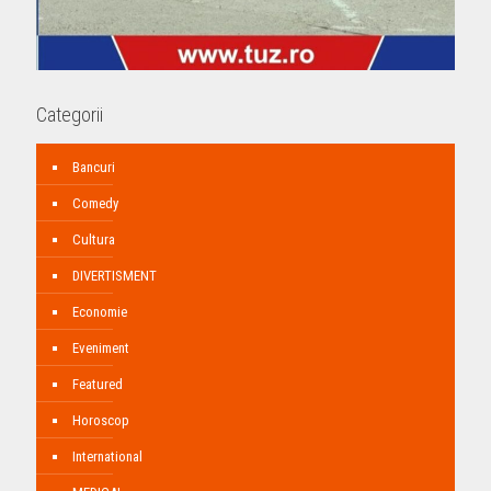
Categorii
Bancuri
Comedy
Cultura
DIVERTISMENT
Economie
Eveniment
Featured
Horoscop
International