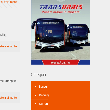
Vezi toate
 Sălaj,
ste mai multe
Categorii
armi Judeţean
Bancuri
Comedy
ste mai multe
Cultura