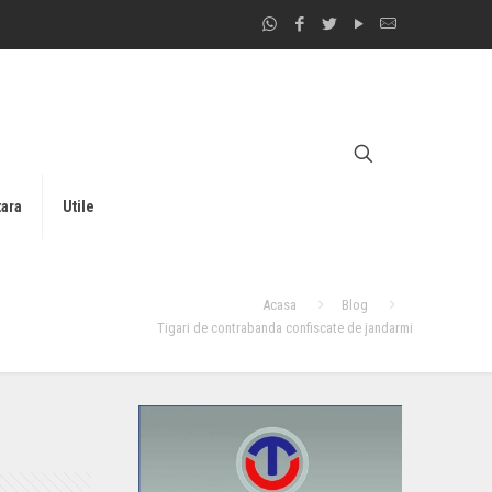
tara
Utile
Acasa
Blog
Tigari de contrabanda confiscate de jandarmi