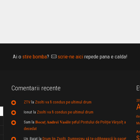
Ai o
stire bomba
?
scrie-ne aici
repede pana e calda!
Comentarii recente
E
20
ZTV
la
Zsolti va fi condus pe ultimul drum
A
Ionut
la
Zsolti va fi condus pe ultimul drum
da
Sam
la
𝐁𝐨𝐜𝐮ț 𝐀𝐧𝐝𝐫𝐞𝐢 𝐕𝐚𝐬𝐢𝐥e şeful Postului de Poliție Vârșolț a
Mu
decedat
An
S
Un_Baiat
la
Drum lin Zsolti. Dumnezeu sã te odihneascã în pace!