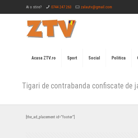
Ai o stire?
0744 247 263
zalautv@gmail.com
Acasa ZTV.ro
Sport
Social
Politica
Tigari de contrabanda confiscate de 
[the_ad_placement id="footer"]