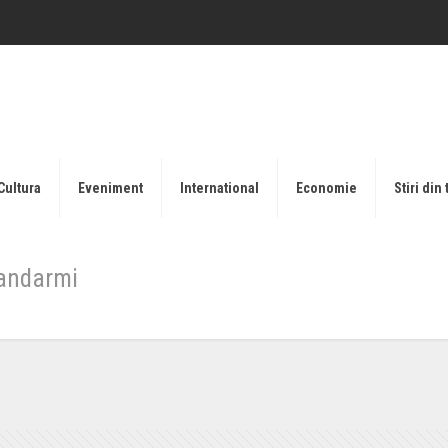
Cultura
Eveniment
International
Economie
Stiri din 
jandarmi