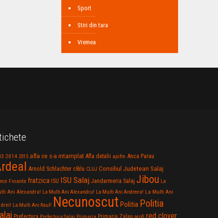
Sport
Stiri din tara
Vremea
tichete
afla ce s-a intamplat
Anca Parau
2014
Afla detalii
13
2015
ajofm
rdeal
Consiliul Judetean Salaj
Arnold Schlachter
c8ilu
CLUJ
Jibou
ISU Salaj
fratzica
Jandarmeria Salaj
Finante
ISU
nce
La
La Multi Ani
lti Ani Alexandra!
La Multi Ani Alexandru!
La Multi Ani Andreea!
Necunoscut
Politia
Politia
drei!
La Multi Ani Raul!
alaj
red clover
Prefectura
Primaria Zalau
profi
Prefectura Salaj
Primaria