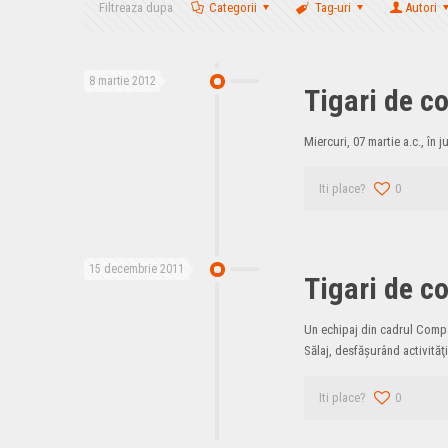
Filtreaza dupa
Categorii
Tag-uri
Autori
8 martie 2012
Tigari de c
Miercuri, 07 martie a.c., în
Iti place?
0
15 decembrie 2011
Tigari de c
Un echipaj din cadrul Compa
Sălaj, desfăşurând activităţi
Iti place?
0