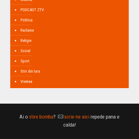
PODCAST ZTV
Politica
Reclame
Religie
Social
Sport
Stiri din tara
Vremea
Ai o
stire bomba
?
scrie-ne aici
repede pana e
calda!