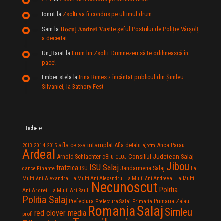
Ionut
la
Zsolti va fi condus pe ultimul drum
Sam
la
𝐁𝐨𝐜𝐮ț 𝐀𝐧𝐝𝐫𝐞𝐢 𝐕𝐚𝐬𝐢𝐥e şeful Postului de Poliție Vârșolț
a decedat
Un_Baiat
la
Drum lin Zsolti. Dumnezeu sã te odihneascã în
pace!
Ember stela
la
Irina Rimes a încântat publicul din Şimleu
Silvaniei, la Bathory Fest
Etichete
afla ce s-a intamplat
Anca Parau
2014
Afla detalii
2013
2015
ajofm
Ardeal
Consiliul Judetean Salaj
Arnold Schlachter
c8ilu
CLUJ
Jibou
ISU Salaj
fratzica
Jandarmeria Salaj
Finante
ISU
dance
La
La Multi
Multi Ani Alexandra!
La Multi Ani Alexandru!
La Multi Ani Andreea!
Necunoscut
Politia
Ani Andrei!
La Multi Ani Raul!
Politia Salaj
Prefectura
Primaria Zalau
Prefectura Salaj
Primaria
Salaj
Romania
Simleu
red clover media
profi