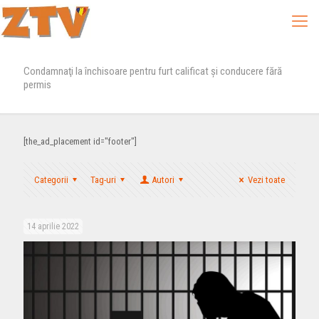
Condamnaţi la închisoare pentru furt calificat şi conducere fără
permis
[the_ad_placement id="footer"]
Categorii
Tag-uri
Autori
Vezi toate
14 aprilie 2022