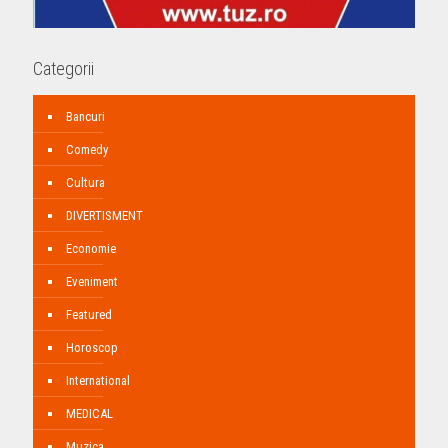
Categorii
Bancuri
Comedy
Cultura
DIVERTISMENT
Economie
Eveniment
Featured
Horoscop
International
MEDICAL
Muzica