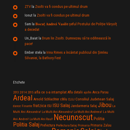
ZTV
la
Zsolti va fi condus pe ultimul drum
Ionut
la
Zsolti va fi condus pe ultimul drum
Sam
la
𝐁𝐨𝐜𝐮ț 𝐀𝐧𝐝𝐫𝐞𝐢 𝐕𝐚𝐬𝐢𝐥e şeful Postului de Poliție Vârșolț
a decedat
Un_Baiat
la
Drum lin Zsolti. Dumnezeu sã te odihneascã în
pace!
Ember stela
la
Irina Rimes a încântat publicul din Şimleu
Silvaniei, la Bathory Fest
Etichete
afla ce s-a intamplat
Anca Parau
2014
Afla detalii
2013
2015
ajofm
Ardeal
Consiliul Judetean Salaj
Arnold Schlachter
c8ilu
CLUJ
Jibou
ISU Salaj
fratzica
Jandarmeria Salaj
Finante
ISU
dance
La
La Multi
Multi Ani Alexandra!
La Multi Ani Alexandru!
La Multi Ani Andreea!
Necunoscut
Politia
Ani Andrei!
La Multi Ani Raul!
Politia Salaj
Prefectura
Primaria Zalau
Prefectura Salaj
Primaria