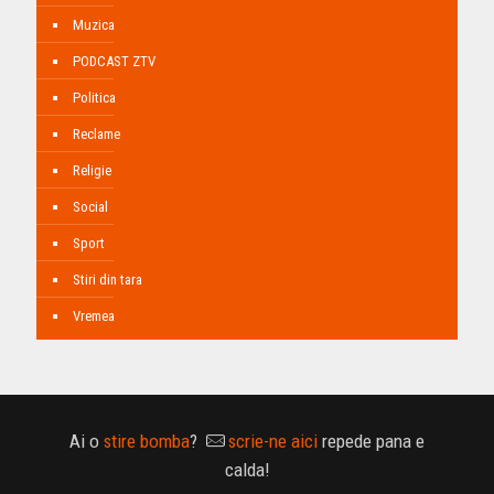
Muzica
PODCAST ZTV
Politica
Reclame
Religie
Social
Sport
Stiri din tara
Vremea
Ai o
stire bomba
?
scrie-ne aici
repede pana e
calda!