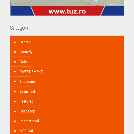
Categorii
Bancuri
Comedy
Cultura
DIVERTISMENT
Economie
Eveniment
Featured
Horoscop
International
MEDICAL