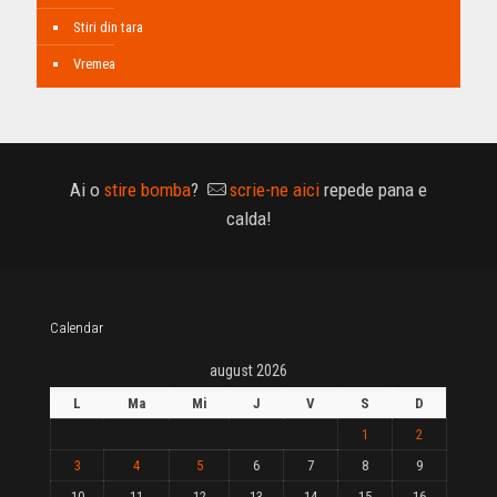
Stiri din tara
Vremea
Ai o
stire bomba
?
scrie-ne aici
repede pana e
calda!
Calendar
august 2026
L
Ma
Mi
J
V
S
D
1
2
3
4
5
6
7
8
9
10
11
12
13
14
15
16