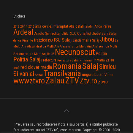
Etichete
afla ce s-a intamplat
Anca Parau
2014
Afla detalii
2013
2015
ajofm
Ardeal
Consiliul Judetean Salaj
Arnold Schlachter
c8ilu
CLUJ
Jibou
ISU Salaj
fratzica
Jandarmeria Salaj
Finante
ISU
dance
La
La Multi
Multi Ani Alexandra!
La Multi Ani Alexandru!
La Multi Ani Andreea!
Necunoscut
Politia
Ani Andrei!
La Multi Ani Raul!
Politia Salaj
Prefectura
Primaria Zalau
Prefectura Salaj
Primaria
Salaj
Romania
Simleu
red clover media
profi
Transilvania
Silvaniei
unguru bulan
Video
Spital
Zalau
ZTV
wwwztvro
Ztv.ro
ztvro
Preluarea sau reproducerea (totala sau partiala) a stirilor publicate,
fara indicarea sursei "ZTV.ro", este interzisa! Copyright © 2006 - 2020