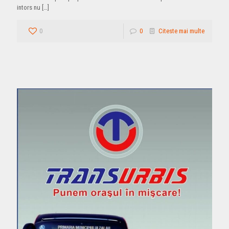
intors nu
[…]
0
0
Citeste mai multe