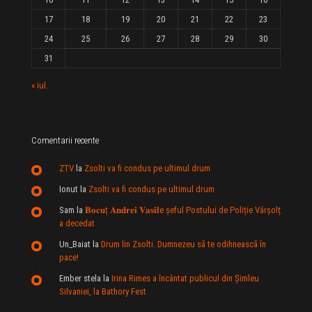
17
18
19
20
21
22
23
24
25
26
27
28
29
30
31
« iul.
Comentarii recente
ZTV
la
Zsolti va fi condus pe ultimul drum
Ionut
la
Zsolti va fi condus pe ultimul drum
Sam
la
𝐁𝐨𝐜𝐮ț 𝐀𝐧𝐝𝐫𝐞𝐢 𝐕𝐚𝐬𝐢𝐥e şeful Postului de Poliție Vârșolț
a decedat
Un_Baiat
la
Drum lin Zsolti. Dumnezeu sã te odihneascã în
pace!
Ember stela
la
Irina Rimes a încântat publicul din Şimleu
Silvaniei, la Bathory Fest