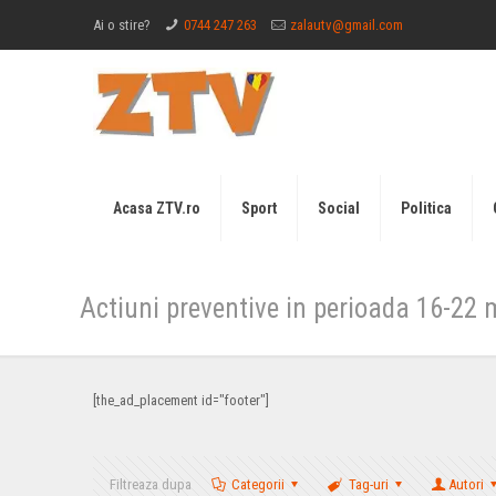
Ai o stire?
0744 247 263
zalautv@gmail.com
Acasa ZTV.ro
Sport
Social
Politica
Actiuni preventive in perioada 16-22 
[the_ad_placement id="footer"]
Filtreaza dupa
Categorii
Tag-uri
Autori