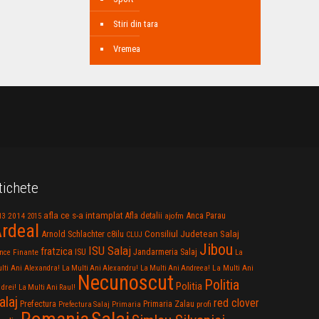
Stiri din tara
Vremea
tichete
afla ce s-a intamplat
Anca Parau
2014
Afla detalii
13
2015
ajofm
rdeal
Consiliul Judetean Salaj
Arnold Schlachter
c8ilu
CLUJ
Jibou
ISU Salaj
fratzica
Jandarmeria Salaj
Finante
ISU
nce
La
La Multi Ani
lti Ani Alexandra!
La Multi Ani Alexandru!
La Multi Ani Andreea!
Necunoscut
Politia
Politia
drei!
La Multi Ani Raul!
alaj
red clover
Prefectura
Primaria Zalau
profi
Prefectura Salaj
Primaria