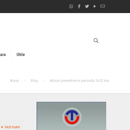
tara
Utile
Acasa
Blog
Actiuni preventive in perioada 16-22 mai
Vezi toate