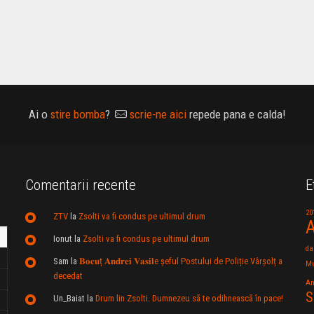
Ai o
stire bomba
?
scrie-ne aici
repede pana e calda!
Comentarii recente
E
20
ZTV
la
Zsolti va fi condus pe ultimul drum
A
Ionut
la
Zsolti va fi condus pe ultimul drum
da
Sam
la
𝐁𝐨𝐜𝐮ț 𝐀𝐧𝐝𝐫𝐞𝐢 𝐕𝐚𝐬𝐢𝐥e şeful Postului de Poliție Vârșolț a
Mu
decedat
An
S
Un_Baiat
la
Drum lin Zsolti. Dumnezeu sã te odihneascã în pace!