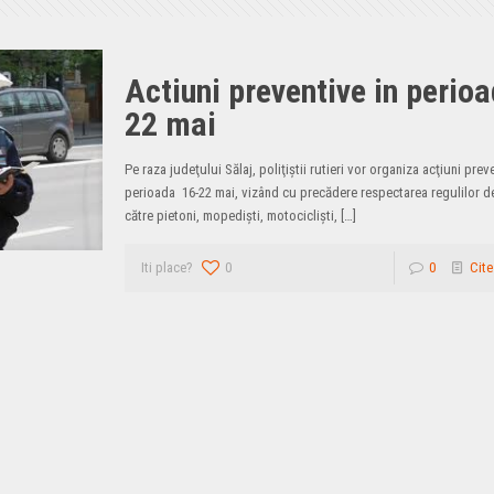
Actiuni preventive in perio
22 mai
Pe raza judeţului Sălaj, poliţiştii rutieri vor organiza acţiuni prev
perioada 16-22 mai, vizând cu precădere respectarea regulilor de
către pietoni, mopedişti, motociclişti,
[…]
Iti place?
0
0
Cite