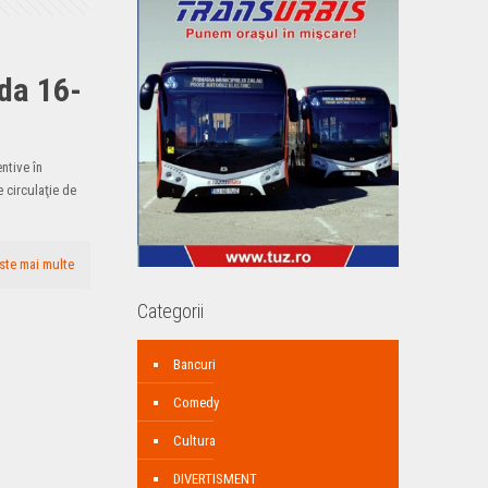
ada 16-
entive în
 circulaţie de
ste mai multe
Categorii
Bancuri
Comedy
Cultura
DIVERTISMENT