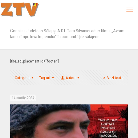
Consiliul Județean Sălaj și A.D.I. Țara Silvaniei aduc filmul „Avram
Iancu împotriva Imperiului” în comunitățile sălăjene
[the_ad_placement id="footer"]
Categorii
Tag-uri
Autori
Vezi toate
14 martie 2024