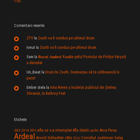
« iul.
Comentarii recente
ZTV
la
Zsolti va fi condus pe ultimul drum
Ionut
la
Zsolti va fi condus pe ultimul drum
Sam
la
𝐁𝐨𝐜𝐮ț 𝐀𝐧𝐝𝐫𝐞𝐢 𝐕𝐚𝐬𝐢𝐥e şeful Postului de Poliție Vârșolț
a decedat
Un_Baiat
la
Drum lin Zsolti. Dumnezeu sã te odihneascã în
pace!
Ember stela
la
Irina Rimes a încântat publicul din Şimleu
Silvaniei, la Bathory Fest
Etichete
afla ce s-a intamplat
Anca Parau
2014
Afla detalii
2013
2015
ajofm
Ardeal
Consiliul Judetean Salaj
Arnold Schlachter
c8ilu
CLUJ