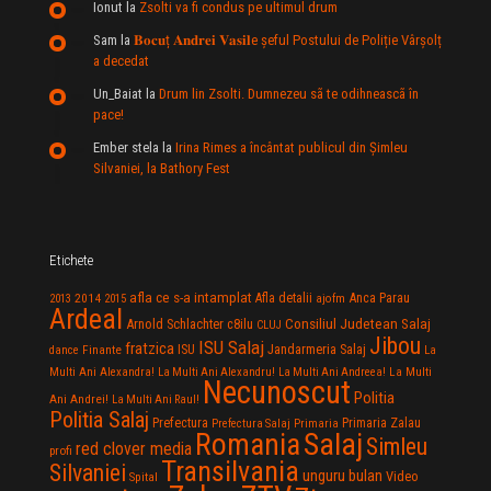
Ionut
la
Zsolti va fi condus pe ultimul drum
Sam
la
𝐁𝐨𝐜𝐮ț 𝐀𝐧𝐝𝐫𝐞𝐢 𝐕𝐚𝐬𝐢𝐥e şeful Postului de Poliție Vârșolț
a decedat
Un_Baiat
la
Drum lin Zsolti. Dumnezeu sã te odihneascã în
pace!
Ember stela
la
Irina Rimes a încântat publicul din Şimleu
Silvaniei, la Bathory Fest
Etichete
afla ce s-a intamplat
Anca Parau
2014
Afla detalii
2013
2015
ajofm
Ardeal
Consiliul Judetean Salaj
Arnold Schlachter
c8ilu
CLUJ
Jibou
ISU Salaj
fratzica
Jandarmeria Salaj
Finante
ISU
dance
La
La Multi
Multi Ani Alexandra!
La Multi Ani Alexandru!
La Multi Ani Andreea!
Necunoscut
Politia
Ani Andrei!
La Multi Ani Raul!
Politia Salaj
Prefectura
Primaria Zalau
Prefectura Salaj
Primaria
Salaj
Romania
Simleu
red clover media
profi
Transilvania
Silvaniei
unguru bulan
Video
Spital