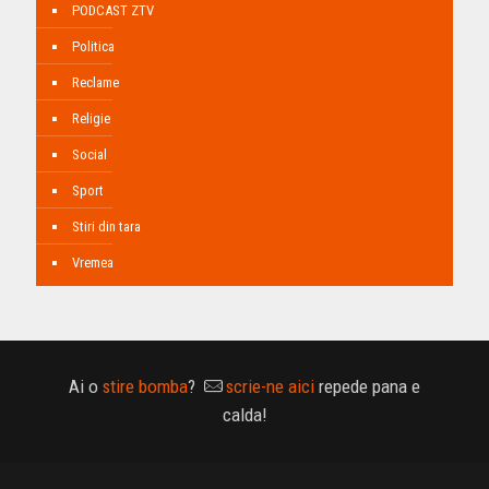
PODCAST ZTV
Politica
Reclame
Religie
Social
Sport
Stiri din tara
Vremea
Ai o
stire bomba
?
scrie-ne aici
repede pana e
calda!