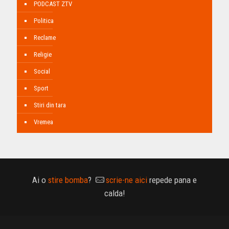
PODCAST ZTV
Politica
Reclame
Religie
Social
Sport
Stiri din tara
Vremea
Ai o
stire bomba
?
scrie-ne aici
repede pana e
calda!