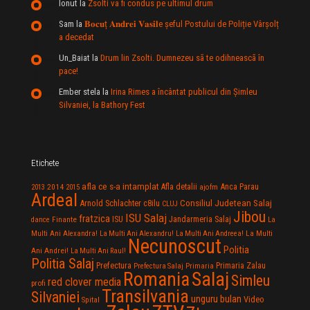
Ionut
la
Zsolti va fi condus pe ultimul drum
Sam
la
𝐁𝐨𝐜𝐮ț 𝐀𝐧𝐝𝐫𝐞𝐢 𝐕𝐚𝐬𝐢𝐥e şeful Postului de Poliție Vârșolț
a decedat
Un_Baiat
la
Drum lin Zsolti. Dumnezeu sã te odihneascã în
pace!
Ember stela
la
Irina Rimes a încântat publicul din Şimleu
Silvaniei, la Bathory Fest
Etichete
afla ce s-a intamplat
Anca Parau
2014
Afla detalii
2013
2015
ajofm
Ardeal
Consiliul Judetean Salaj
Arnold Schlachter
c8ilu
CLUJ
Jibou
ISU Salaj
fratzica
Jandarmeria Salaj
Finante
ISU
dance
La
La Multi
Multi Ani Alexandra!
La Multi Ani Alexandru!
La Multi Ani Andreea!
Necunoscut
Politia
Ani Andrei!
La Multi Ani Raul!
Politia Salaj
Prefectura
Primaria Zalau
Prefectura Salaj
Primaria
Salaj
Romania
Simleu
red clover media
profi
Transilvania
Silvaniei
unguru bulan
Video
Spital