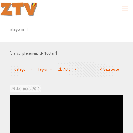
clujywood
[the_ad_placement id="footer"]
Categorii
Tag-uri
Autori
Vezi toate
29 decembrie 2012