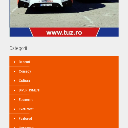
Categorii
Bancuri
Comedy
Cultura
DIVERTISMENT
Economie
Eveniment
Featured
Horoscop