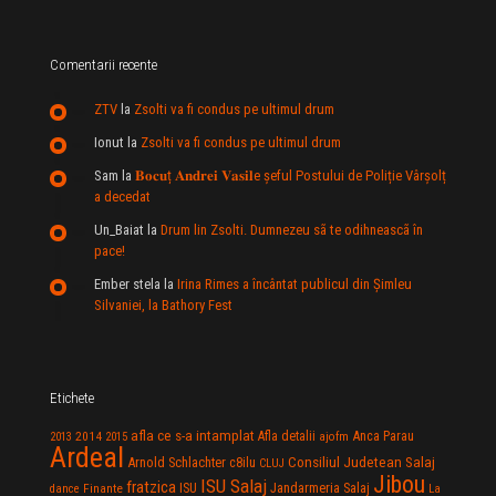
Comentarii recente
ZTV
la
Zsolti va fi condus pe ultimul drum
Ionut
la
Zsolti va fi condus pe ultimul drum
Sam
la
𝐁𝐨𝐜𝐮ț 𝐀𝐧𝐝𝐫𝐞𝐢 𝐕𝐚𝐬𝐢𝐥e şeful Postului de Poliție Vârșolț
a decedat
Un_Baiat
la
Drum lin Zsolti. Dumnezeu sã te odihneascã în
pace!
Ember stela
la
Irina Rimes a încântat publicul din Şimleu
Silvaniei, la Bathory Fest
Etichete
afla ce s-a intamplat
Anca Parau
2014
Afla detalii
2013
2015
ajofm
Ardeal
Consiliul Judetean Salaj
Arnold Schlachter
c8ilu
CLUJ
Jibou
ISU Salaj
fratzica
Jandarmeria Salaj
Finante
ISU
dance
La