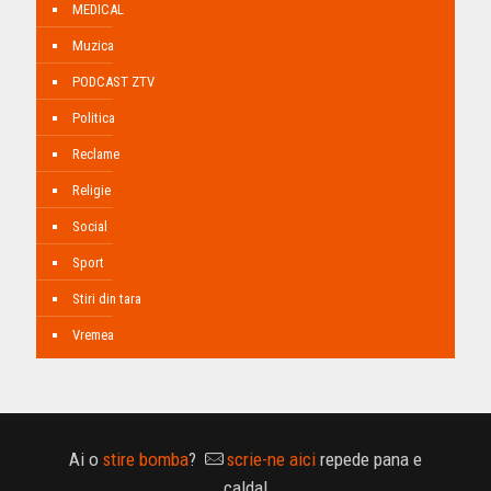
MEDICAL
Muzica
PODCAST ZTV
Politica
Reclame
Religie
Social
Sport
Stiri din tara
Vremea
Ai o
stire bomba
?
scrie-ne aici
repede pana e
calda!