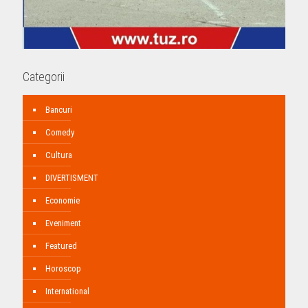
Categorii
Bancuri
Comedy
Cultura
DIVERTISMENT
Economie
Eveniment
Featured
Horoscop
International