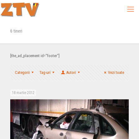
6 tineri
[the_ad_placement id="footer"]
Categorii
Tag-uri
Autori
Vezi toate
18 martie 2012