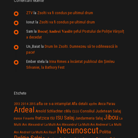
Comentarii recente
ZTV
la
Zsolti va fi condus pe ultimul drum
Ionut
la
Zsolti va fi condus pe ultimul drum
Sam
la
𝐁𝐨𝐜𝐮ț 𝐀𝐧𝐝𝐫𝐞𝐢 𝐕𝐚𝐬𝐢𝐥e şeful Postului de Poliție Vârșolț
a decedat
Un_Baiat
la
Drum lin Zsolti. Dumnezeu sã te odihneascã în
pace!
Ember stela
la
Irina Rimes a încântat publicul din Şimleu
Silvaniei, la Bathory Fest
Etichete
afla ce s-a intamplat
Anca Parau
2014
Afla detalii
2013
2015
ajofm
Ardeal
Consiliul Judetean Salaj
Arnold Schlachter
c8ilu
CLUJ
Jibou
ISU Salaj
fratzica
Jandarmeria Salaj
Finante
ISU
dance
La
La Multi
Multi Ani Alexandra!
La Multi Ani Alexandru!
La Multi Ani Andreea!
Necunoscut
Politia
Ani Andrei!
La Multi Ani Raul!