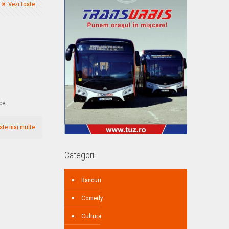
Vezi toate
ce
ste mai multe
Categorii
Bancuri
Comedy
Cultura