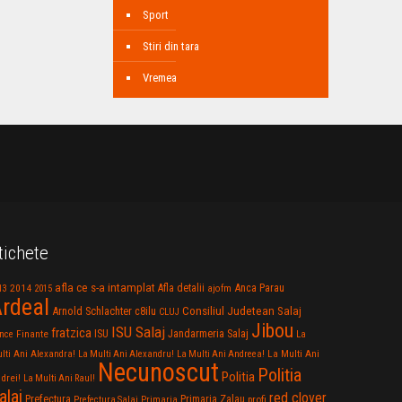
Sport
Stiri din tara
Vremea
tichete
afla ce s-a intamplat
Anca Parau
2014
Afla detalii
13
2015
ajofm
rdeal
Consiliul Judetean Salaj
Arnold Schlachter
c8ilu
CLUJ
Jibou
ISU Salaj
fratzica
Jandarmeria Salaj
Finante
ISU
nce
La
La Multi Ani
lti Ani Alexandra!
La Multi Ani Alexandru!
La Multi Ani Andreea!
Necunoscut
Politia
Politia
drei!
La Multi Ani Raul!
alaj
red clover
Prefectura
Primaria Zalau
profi
Prefectura Salaj
Primaria