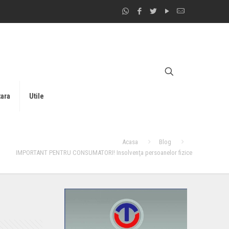
tara
Utile
Acasa
Blog
IMPORTANT PENTRU CONSUMATORI! Insolvenţa persoanelor fizice