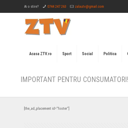
Ai o stire?
0744 247 263
zalautv@gmail.com
Acasa ZTV.ro
Sport
Social
Politica
IMPORTANT PENTRU CONSUMATORI! Ins
[the_ad_placement id="footer"]