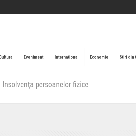
Cultura
Eveniment
International
Economie
Stiri din 
olvenţa persoanelor fizice