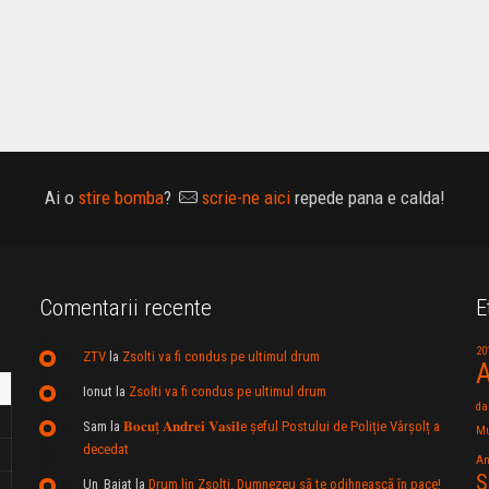
Ai o
stire bomba
?
scrie-ne aici
repede pana e calda!
Comentarii recente
E
20
ZTV
la
Zsolti va fi condus pe ultimul drum
A
Ionut
la
Zsolti va fi condus pe ultimul drum
da
Sam
la
𝐁𝐨𝐜𝐮ț 𝐀𝐧𝐝𝐫𝐞𝐢 𝐕𝐚𝐬𝐢𝐥e şeful Postului de Poliție Vârșolț a
Mu
decedat
An
S
Un_Baiat
la
Drum lin Zsolti. Dumnezeu sã te odihneascã în pace!