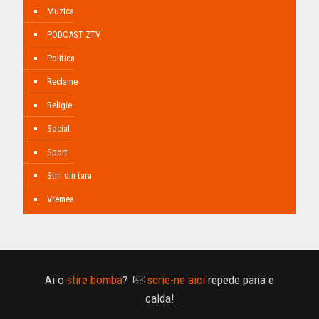
Muzica
PODCAST ZTV
Politica
Reclame
Religie
Social
Sport
Stiri din tara
Vremea
Ai o
stire bomba
?
scrie-ne aici
repede pana e
calda!