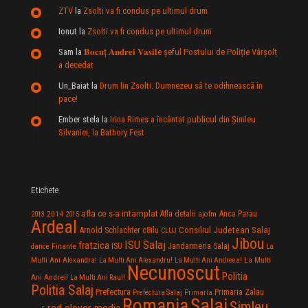
ZTV
la
Zsolti va fi condus pe ultimul drum
Ionut
la
Zsolti va fi condus pe ultimul drum
Sam
la
𝐁𝐨𝐜𝐮ț 𝐀𝐧𝐝𝐫𝐞𝐢 𝐕𝐚𝐬𝐢𝐥e şeful Postului de Poliție Vârșolț
a decedat
Un_Baiat
la
Drum lin Zsolti. Dumnezeu sã te odihneascã în
pace!
Ember stela
la
Irina Rimes a încântat publicul din Şimleu
Silvaniei, la Bathory Fest
Etichete
afla ce s-a intamplat
Anca Parau
2014
Afla detalii
2013
2015
ajofm
Ardeal
Consiliul Judetean Salaj
Arnold Schlachter
c8ilu
CLUJ
Jibou
ISU Salaj
fratzica
Jandarmeria Salaj
Finante
ISU
dance
La
La Multi
Multi Ani Alexandra!
La Multi Ani Alexandru!
La Multi Ani Andreea!
Necunoscut
Politia
Ani Andrei!
La Multi Ani Raul!
Politia Salaj
Prefectura
Primaria Zalau
Prefectura Salaj
Primaria
Salaj
Romania
Simleu