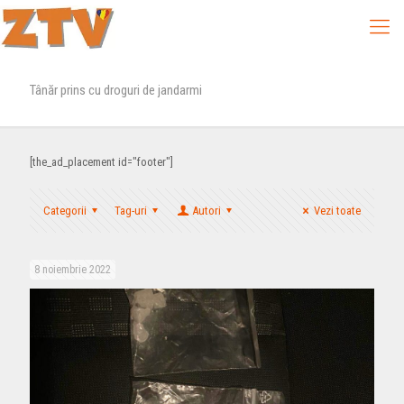
Tânăr prins cu droguri de jandarmi
[the_ad_placement id="footer"]
Categorii
Tag-uri
Autori
Vezi toate
8 noiembrie 2022