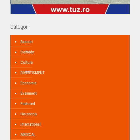
Categorii
Bancuri
Comedy
Cultura
DIVERTISMENT
Economie
Eveniment
Featured
Horoscop
International
MEDICAL