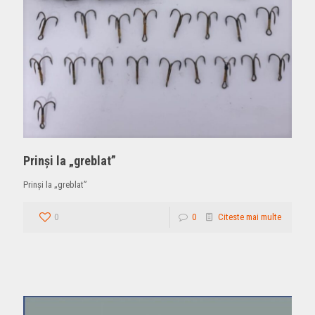
Prinși la „greblat”
Prinși la „greblat”
0
0
Citeste mai multe