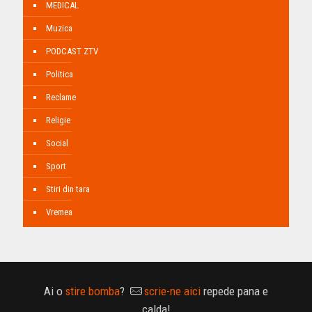
MEDICAL
Muzica
PODCAST ZTV
Politica
Reclame
Religie
Social
Sport
Stiri din tara
Vremea
Ai o
stire bomba
?
scrie-ne aici
repede pana e
calda!