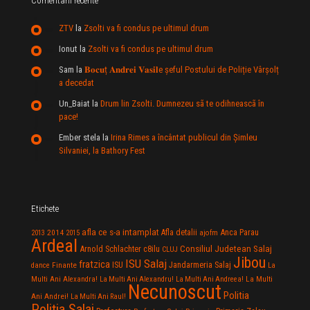
Comentarii recente
ZTV
la
Zsolti va fi condus pe ultimul drum
Ionut
la
Zsolti va fi condus pe ultimul drum
Sam
la
𝐁𝐨𝐜𝐮ț 𝐀𝐧𝐝𝐫𝐞𝐢 𝐕𝐚𝐬𝐢𝐥e şeful Postului de Poliție Vârșolț
a decedat
Un_Baiat
la
Drum lin Zsolti. Dumnezeu sã te odihneascã în
pace!
Ember stela
la
Irina Rimes a încântat publicul din Şimleu
Silvaniei, la Bathory Fest
Etichete
afla ce s-a intamplat
Anca Parau
2014
Afla detalii
2013
2015
ajofm
Ardeal
Consiliul Judetean Salaj
Arnold Schlachter
c8ilu
CLUJ
Jibou
ISU Salaj
fratzica
Jandarmeria Salaj
Finante
ISU
dance
La
La Multi
Multi Ani Alexandra!
La Multi Ani Alexandru!
La Multi Ani Andreea!
Necunoscut
Politia
Ani Andrei!
La Multi Ani Raul!
Politia Salaj