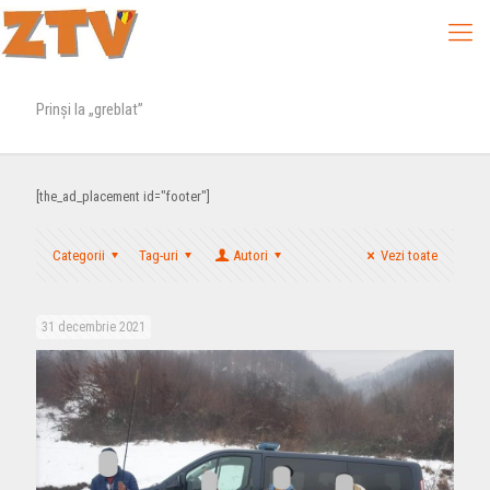
Prinși la „greblat”
[the_ad_placement id="footer"]
Categorii
Tag-uri
Autori
Vezi toate
31 decembrie 2021