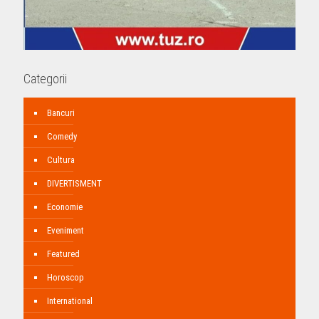
Categorii
Bancuri
Comedy
Cultura
DIVERTISMENT
Economie
Eveniment
Featured
Horoscop
International