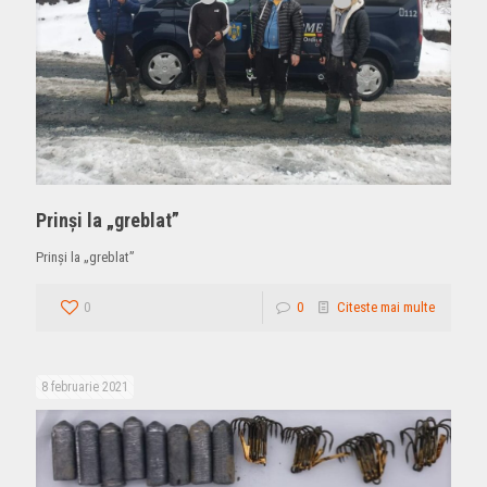
Prinși la „greblat”
Prinși la „greblat”
0
0
Citeste mai multe
8 februarie 2021