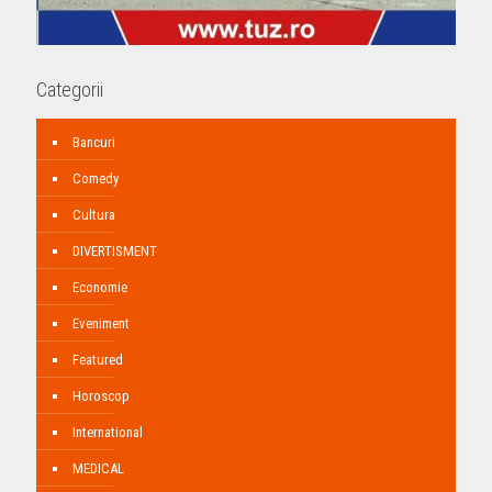
Categorii
Bancuri
Comedy
Cultura
DIVERTISMENT
Economie
Eveniment
Featured
Horoscop
International
MEDICAL