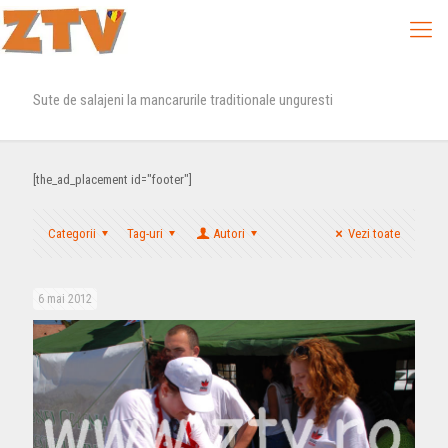
Sute de salajeni la mancarurile traditionale unguresti
[the_ad_placement id="footer"]
Categorii
Tag-uri
Autori
Vezi toate
6 mai 2012