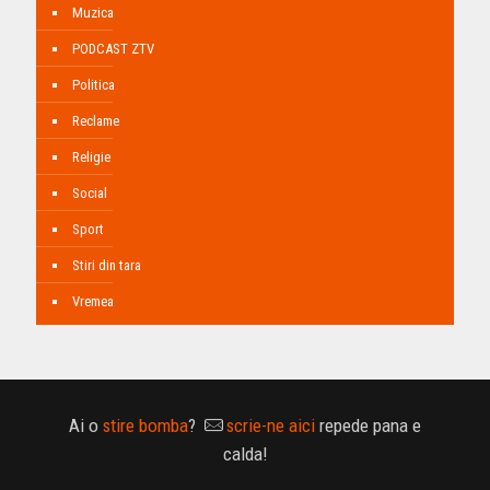
Muzica
PODCAST ZTV
Politica
Reclame
Religie
Social
Sport
Stiri din tara
Vremea
Ai o
stire bomba
?
scrie-ne aici
repede pana e
calda!