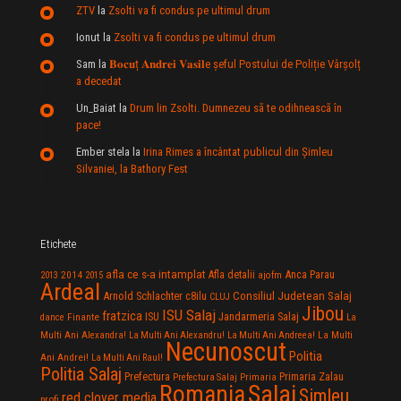
ZTV
la
Zsolti va fi condus pe ultimul drum
Ionut
la
Zsolti va fi condus pe ultimul drum
Sam
la
𝐁𝐨𝐜𝐮ț 𝐀𝐧𝐝𝐫𝐞𝐢 𝐕𝐚𝐬𝐢𝐥e şeful Postului de Poliție Vârșolț
a decedat
Un_Baiat
la
Drum lin Zsolti. Dumnezeu sã te odihneascã în
pace!
Ember stela
la
Irina Rimes a încântat publicul din Şimleu
Silvaniei, la Bathory Fest
Etichete
afla ce s-a intamplat
Anca Parau
2014
Afla detalii
2013
2015
ajofm
Ardeal
Consiliul Judetean Salaj
Arnold Schlachter
c8ilu
CLUJ
Jibou
ISU Salaj
fratzica
Jandarmeria Salaj
Finante
ISU
dance
La
La Multi
Multi Ani Alexandra!
La Multi Ani Alexandru!
La Multi Ani Andreea!
Necunoscut
Politia
Ani Andrei!
La Multi Ani Raul!
Politia Salaj
Prefectura
Primaria Zalau
Prefectura Salaj
Primaria
Salaj
Romania
Simleu
red clover media
profi