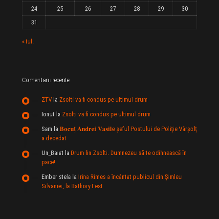
24
25
26
27
28
29
30
31
« iul.
Comentarii recente
ZTV
la
Zsolti va fi condus pe ultimul drum
Ionut
la
Zsolti va fi condus pe ultimul drum
Sam
la
𝐁𝐨𝐜𝐮ț 𝐀𝐧𝐝𝐫𝐞𝐢 𝐕𝐚𝐬𝐢𝐥e şeful Postului de Poliție Vârșolț
a decedat
Un_Baiat
la
Drum lin Zsolti. Dumnezeu sã te odihneascã în
pace!
Ember stela
la
Irina Rimes a încântat publicul din Şimleu
Silvaniei, la Bathory Fest