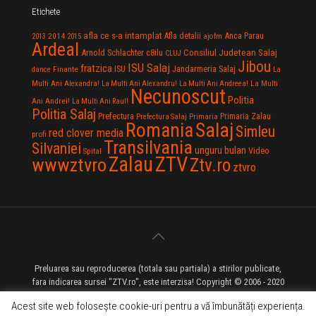
Etichete
afla ce s-a intamplat
Anca Parau
2014
Afla detalii
2013
2015
ajofm
Ardeal
Consiliul Judetean Salaj
Arnold Schlachter
c8ilu
CLUJ
Jibou
ISU Salaj
fratzica
Jandarmeria Salaj
Finante
ISU
dance
La
La Multi
Multi Ani Alexandra!
La Multi Ani Alexandru!
La Multi Ani Andreea!
Necunoscut
Politia
Ani Andrei!
La Multi Ani Raul!
Politia Salaj
Prefectura
Primaria Zalau
Prefectura Salaj
Primaria
Salaj
Romania
Simleu
red clover media
profi
Transilvania
Silvaniei
unguru bulan
Video
Spital
Zalau
ZTV
wwwztvro
Ztv.ro
ztvro
Preluarea sau reproducerea (totala sau partiala) a stirilor publicate,
fara indicarea sursei "ZTV.ro", este interzisa! Copyright © 2006 - 2020
ZTV.ro - Televiziune pe Internet - Zalau TV
Acest site web folosește cookie-uri pentru a vă îmbunătăți experiența.