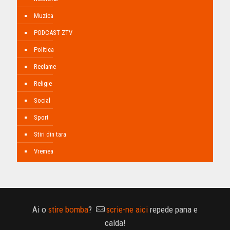
Muzica
PODCAST ZTV
Politica
Reclame
Religie
Social
Sport
Stiri din tara
Vremea
Ai o
stire bomba
?
scrie-ne aici
repede pana e
calda!