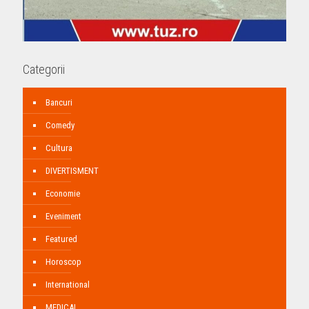
Categorii
Bancuri
Comedy
Cultura
DIVERTISMENT
Economie
Eveniment
Featured
Horoscop
International
MEDICAL