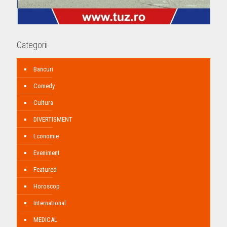
Categorii
Bancuri
Comedy
Cultura
DIVERTISMENT
Economie
Eveniment
Featured
Horoscop
International
MEDICAL