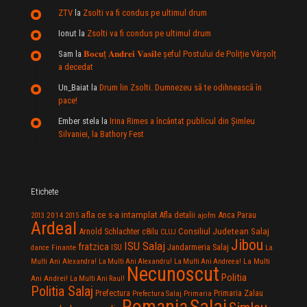
ZTV
la
Zsolti va fi condus pe ultimul drum
Ionut
la
Zsolti va fi condus pe ultimul drum
Sam
la
𝐁𝐨𝐜𝐮ț 𝐀𝐧𝐝𝐫𝐞𝐢 𝐕𝐚𝐬𝐢𝐥e şeful Postului de Poliție Vârșolț
a decedat
Un_Baiat
la
Drum lin Zsolti. Dumnezeu sã te odihneascã în
pace!
Ember stela
la
Irina Rimes a încântat publicul din Şimleu
Silvaniei, la Bathory Fest
Etichete
afla ce s-a intamplat
Anca Parau
2014
Afla detalii
2013
2015
ajofm
Ardeal
Consiliul Judetean Salaj
Arnold Schlachter
c8ilu
CLUJ
Jibou
ISU Salaj
fratzica
Jandarmeria Salaj
Finante
ISU
dance
La
La Multi
Multi Ani Alexandra!
La Multi Ani Alexandru!
La Multi Ani Andreea!
Necunoscut
Politia
Ani Andrei!
La Multi Ani Raul!
Politia Salaj
Prefectura
Primaria Zalau
Prefectura Salaj
Primaria
Salaj