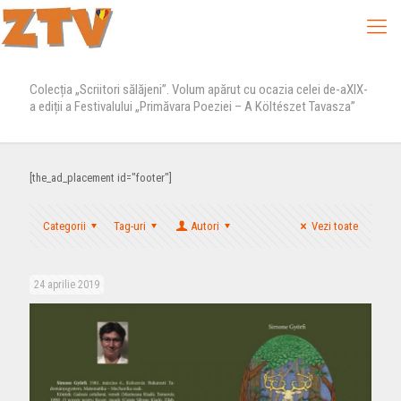
Colecția „Scriitori sălăjeni”. Volum apărut cu ocazia celei de-aXIX-
a ediții a Festivalului „Primăvara Poeziei – A Költészet Tavasza”
[the_ad_placement id="footer"]
Categorii
Tag-uri
Autori
Vezi toate
24 aprilie 2019