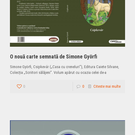
O nouă carte semnată de Simone Györfi
Simone Györfi, Csipkevár („Casa cu creneluri”), Editura Caiete Silvane,
Colecția „Scriitori sălăjeni”. Volum apărut cu ocazia celei de-a
0
0
Citeste mai multe