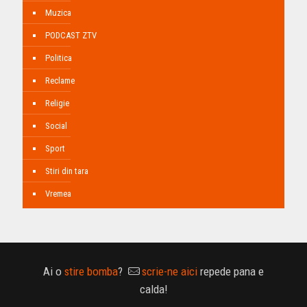
Muzica
PODCAST ZTV
Politica
Reclame
Religie
Social
Sport
Stiri din tara
Vremea
Ai o
stire bomba
?
scrie-ne aici
repede pana e
calda!