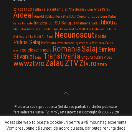
afla ce s-a intamplat
Anca Parau
2014
Afla detalii
2013
2015
ajofm
Ardeal
Consiliul Judetean Salaj
Arnold Schlachter
c8ilu
CLUJ
Jibou
ISU Salaj
fratzica
Jandarmeria Salaj
Finante
ISU
dance
La
La Multi
Multi Ani Alexandra!
La Multi Ani Alexandru!
La Multi Ani Andreea!
Necunoscut
Politia
Ani Andrei!
La Multi Ani Raul!
Politia Salaj
Prefectura
Primaria Zalau
Prefectura Salaj
Primaria
Salaj
Romania
Simleu
red clover media
profi
Transilvania
Silvaniei
unguru bulan
Video
Spital
Zalau
ZTV
wwwztvro
Ztv.ro
ztvro
Preluarea sau reproducerea (totala sau partiala) a stirilor publicate,
fara indicarea sursei "ZTV.ro", este interzisa! Copyright © 2006 - 2020
ZTV.ro - Televiziune pe Internet - Zalau TV
Acest site web folosește cookie-uri pentru a vă îmbunătăți experiența.
Vom presupune că sunteți de acord cu asta, dar puteți renunța dacă