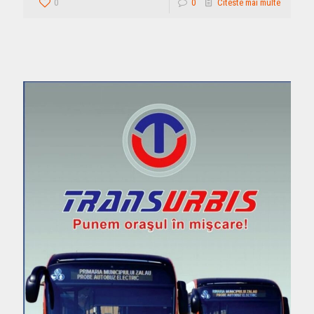
0
0
Citeste mai multe