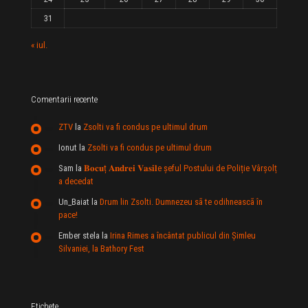
31
« iul.
Comentarii recente
ZTV
la
Zsolti va fi condus pe ultimul drum
Ionut
la
Zsolti va fi condus pe ultimul drum
Sam
la
𝐁𝐨𝐜𝐮ț 𝐀𝐧𝐝𝐫𝐞𝐢 𝐕𝐚𝐬𝐢𝐥e şeful Postului de Poliție Vârșolț
a decedat
Un_Baiat
la
Drum lin Zsolti. Dumnezeu sã te odihneascã în
pace!
Ember stela
la
Irina Rimes a încântat publicul din Şimleu
Silvaniei, la Bathory Fest
Etichete