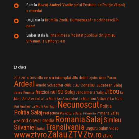
Sam
la
𝐁𝐨𝐜𝐮ț 𝐀𝐧𝐝𝐫𝐞𝐢 𝐕𝐚𝐬𝐢𝐥e şeful Postului de Poliție Vârșolț
a decedat
Un_Baiat
la
Drum lin Zsolti. Dumnezeu sã te odihneascã în
pace!
Ember stela
la
Irina Rimes a încântat publicul din Şimleu
Silvaniei, la Bathory Fest
Etichete
afla ce s-a intamplat
Anca Parau
2014
Afla detalii
2013
2015
ajofm
Ardeal
Consiliul Judetean Salaj
Arnold Schlachter
c8ilu
CLUJ
Jibou
ISU Salaj
fratzica
Jandarmeria Salaj
Finante
ISU
dance
La
La Multi
Multi Ani Alexandra!
La Multi Ani Alexandru!
La Multi Ani Andreea!
Necunoscut
Politia
Ani Andrei!
La Multi Ani Raul!
Politia Salaj
Prefectura
Primaria Zalau
Prefectura Salaj
Primaria
Salaj
Romania
Simleu
red clover media
profi
Transilvania
Silvaniei
unguru bulan
Video
Spital
Zalau
ZTV
wwwztvro
Ztv.ro
ztvro