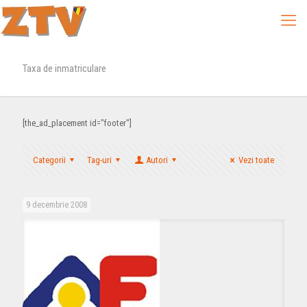
Taxa de inmatriculare
[the_ad_placement id="footer"]
Categorii
Tag-uri
Autori
Vezi toate
9 decembrie 2008