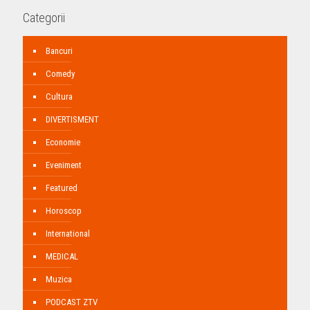
Categorii
Bancuri
Comedy
Cultura
DIVERTISMENT
Economie
Eveniment
Featured
Horoscop
International
MEDICAL
Muzica
PODCAST ZTV