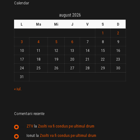
Calendar
august 2026
L
Ma
Mi
J
V
S
D
1
2
3
4
5
6
7
8
9
10
11
12
13
14
15
16
17
18
19
20
21
22
23
24
25
26
27
28
29
30
31
« iul.
Comentarii recente
ZTV
la
Zsolti va fi condus pe ultimul drum
Ionut
la
Zsolti va fi condus pe ultimul drum