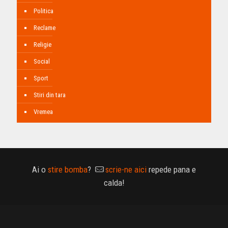
Politica
Reclame
Religie
Social
Sport
Stiri din tara
Vremea
Ai o
stire bomba
?
scrie-ne aici
repede pana e
calda!