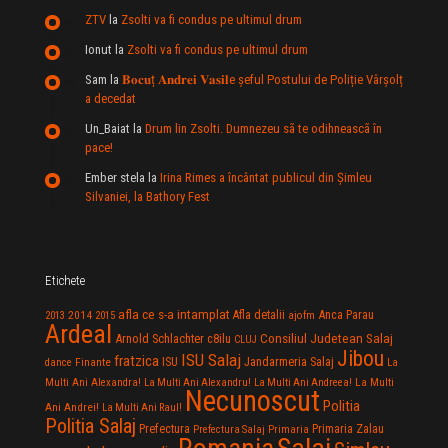
ZTV
la
Zsolti va fi condus pe ultimul drum
Ionut
la
Zsolti va fi condus pe ultimul drum
Sam
la
𝐁𝐨𝐜𝐮ț 𝐀𝐧𝐝𝐫𝐞𝐢 𝐕𝐚𝐬𝐢𝐥e şeful Postului de Poliție Vârșolț
a decedat
Un_Baiat
la
Drum lin Zsolti. Dumnezeu sã te odihneascã în
pace!
Ember stela
la
Irina Rimes a încântat publicul din Şimleu
Silvaniei, la Bathory Fest
Etichete
afla ce s-a intamplat
Anca Parau
2014
Afla detalii
2013
2015
ajofm
Ardeal
Consiliul Judetean Salaj
Arnold Schlachter
c8ilu
CLUJ
Jibou
ISU Salaj
fratzica
Jandarmeria Salaj
Finante
ISU
dance
La
La Multi
Multi Ani Alexandra!
La Multi Ani Alexandru!
La Multi Ani Andreea!
Necunoscut
Politia
Ani Andrei!
La Multi Ani Raul!
Politia Salaj
Prefectura
Primaria Zalau
Prefectura Salaj
Primaria