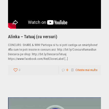
Alinka – Tatuaj (cu versuri)
CONCURS: SHARE & WIN! Participa si tu si poti castiga un smartphone!
Afla cum te poti inscrie in concurs aici: http://bit.ly/ConcursRamasBun
Descarca pe shop: http://bit.ly/DescarcaTatuaj
https://www.facebook.com/RedCloverLabel
[…]
0
0
Citeste mai multe