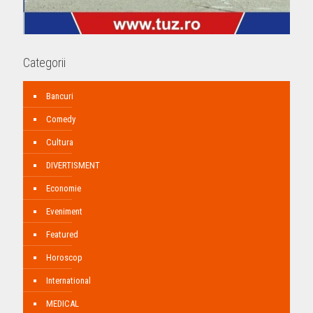
Categorii
Bancuri
Comedy
Cultura
DIVERTISMENT
Economie
Eveniment
Featured
Horoscop
International
MEDICAL