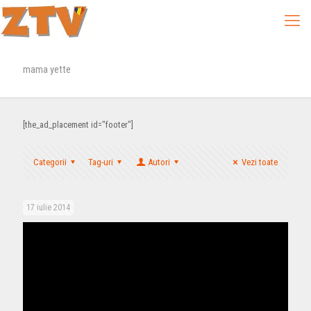
mama yette
[the_ad_placement id="footer"]
Categorii
Tag-uri
Autori
Vezi toate
17 iulie 2014