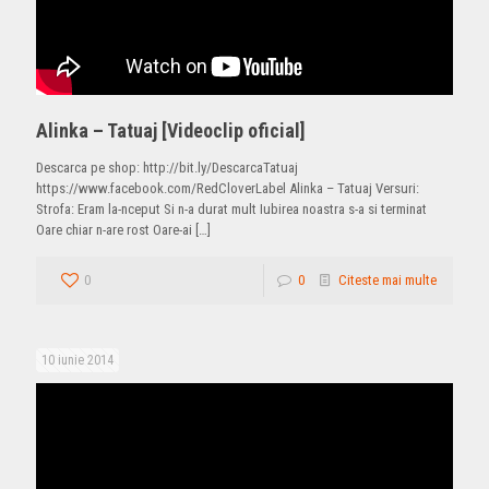
Alinka – Tatuaj [Videoclip oficial]
Descarca pe shop: http://bit.ly/DescarcaTatuaj
https://www.facebook.com/RedCloverLabel Alinka – Tatuaj Versuri:
Strofa: Eram la-nceput Si n-a durat mult Iubirea noastra s-a si terminat
Oare chiar n-are rost Oare-ai
[…]
0
0
Citeste mai multe
10 iunie 2014