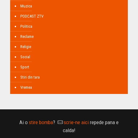
Muzica
PODCAST ZTV
Politica
Reclame
Religie
Social
Sport
Stiri din tara
Vremea
Ai o
stire bomba
?
scrie-ne aici
repede pana e
calda!