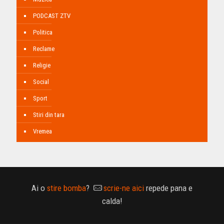
PODCAST ZTV
Politica
Reclame
Religie
Social
Sport
Stiri din tara
Vremea
Ai o
stire bomba
?
scrie-ne aici
repede pana e
calda!