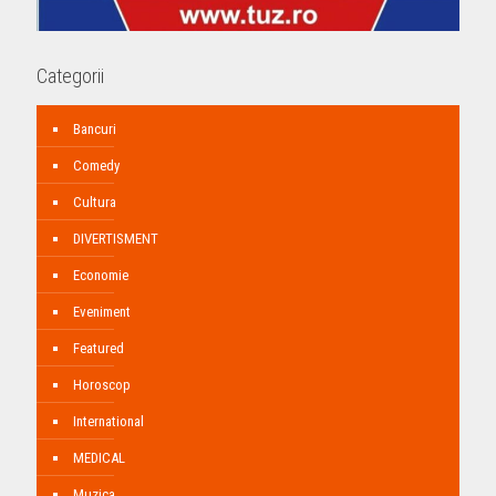
Categorii
Bancuri
Comedy
Cultura
DIVERTISMENT
Economie
Eveniment
Featured
Horoscop
International
MEDICAL
Muzica