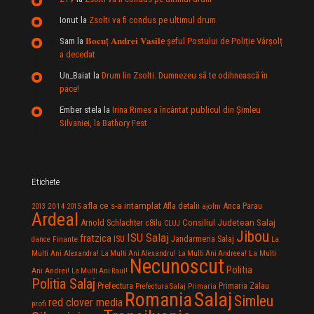
Ionut
la
Zsolti va fi condus pe ultimul drum
Sam
la
𝐁𝐨𝐜𝐮ț 𝐀𝐧𝐝𝐫𝐞𝐢 𝐕𝐚𝐬𝐢𝐥e şeful Postului de Poliție Vârșolț
a decedat
Un_Baiat
la
Drum lin Zsolti. Dumnezeu sã te odihneascã în
pace!
Ember stela
la
Irina Rimes a încântat publicul din Şimleu
Silvaniei, la Bathory Fest
Etichete
afla ce s-a intamplat
Anca Parau
2014
Afla detalii
2013
2015
ajofm
Ardeal
Consiliul Judetean Salaj
Arnold Schlachter
c8ilu
CLUJ
Jibou
ISU Salaj
fratzica
Jandarmeria Salaj
Finante
ISU
dance
La
La Multi
Multi Ani Alexandra!
La Multi Ani Alexandru!
La Multi Ani Andreea!
Necunoscut
Politia
Ani Andrei!
La Multi Ani Raul!
Politia Salaj
Prefectura
Primaria Zalau
Prefectura Salaj
Primaria
Salaj
Romania
Simleu
red clover media
profi