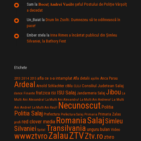
Sam
la
𝐁𝐨𝐜𝐮ț 𝐀𝐧𝐝𝐫𝐞𝐢 𝐕𝐚𝐬𝐢𝐥e şeful Postului de Poliție Vârșolț
a decedat
Un_Baiat
la
Drum lin Zsolti. Dumnezeu sã te odihneascã în
pace!
Ember stela
la
Irina Rimes a încântat publicul din Şimleu
Silvaniei, la Bathory Fest
Etichete
afla ce s-a intamplat
Anca Parau
2014
Afla detalii
2013
2015
ajofm
Ardeal
Consiliul Judetean Salaj
Arnold Schlachter
c8ilu
CLUJ
Jibou
ISU Salaj
fratzica
Jandarmeria Salaj
Finante
ISU
dance
La
La Multi
Multi Ani Alexandra!
La Multi Ani Alexandru!
La Multi Ani Andreea!
Necunoscut
Politia
Ani Andrei!
La Multi Ani Raul!
Politia Salaj
Prefectura
Primaria Zalau
Prefectura Salaj
Primaria
Salaj
Romania
Simleu
red clover media
profi
Transilvania
Silvaniei
unguru bulan
Video
Spital
Zalau
ZTV
wwwztvro
Ztv.ro
ztvro