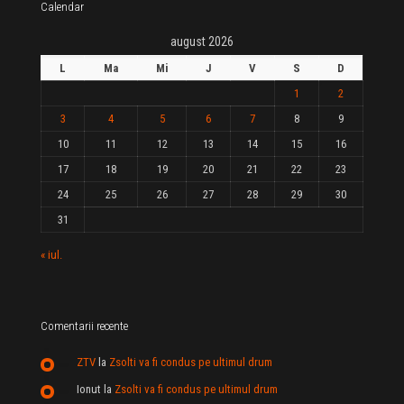
Calendar
august 2026
L
Ma
Mi
J
V
S
D
1
2
3
4
5
6
7
8
9
10
11
12
13
14
15
16
17
18
19
20
21
22
23
24
25
26
27
28
29
30
31
« iul.
Comentarii recente
ZTV
la
Zsolti va fi condus pe ultimul drum
Ionut
la
Zsolti va fi condus pe ultimul drum