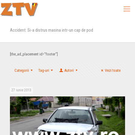
Accident: Si-a distrus masina intr-un cap de pod
[the_ad_placement id="footer"]
Categorii
Tag-uri
Autori
Vezi toate
27 iunie 2013