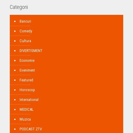
Categorii
Bancuri
Comedy
Cultura
DIVERTISMENT
Economie
Eveniment
Featured
Horoscop
International
MEDICAL
Muzica
PODCAST ZTV