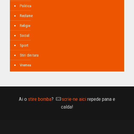
Politica
Reclame
Religie
Social
Sport
Stiri din tara
Vremea
Ai o
stire bomba
?
scrie-ne aici
repede pana e
calda!