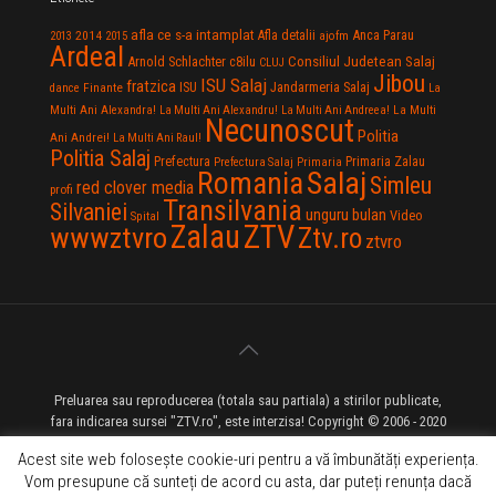
afla ce s-a intamplat
Anca Parau
2014
Afla detalii
2013
2015
ajofm
Ardeal
Consiliul Judetean Salaj
Arnold Schlachter
c8ilu
CLUJ
Jibou
ISU Salaj
fratzica
Jandarmeria Salaj
Finante
ISU
dance
La
La Multi
Multi Ani Alexandra!
La Multi Ani Alexandru!
La Multi Ani Andreea!
Necunoscut
Politia
Ani Andrei!
La Multi Ani Raul!
Politia Salaj
Prefectura
Primaria Zalau
Prefectura Salaj
Primaria
Salaj
Romania
Simleu
red clover media
profi
Transilvania
Silvaniei
unguru bulan
Video
Spital
Zalau
ZTV
wwwztvro
Ztv.ro
ztvro
Preluarea sau reproducerea (totala sau partiala) a stirilor publicate,
fara indicarea sursei "ZTV.ro", este interzisa! Copyright © 2006 - 2020
ZTV.ro - Televiziune pe Internet - Zalau TV
Acest site web folosește cookie-uri pentru a vă îmbunătăți experiența.
Vom presupune că sunteți de acord cu asta, dar puteți renunța dacă