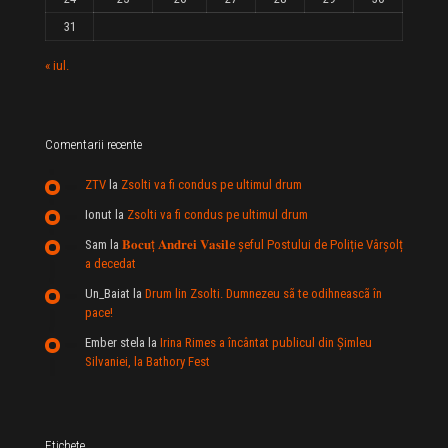
31
« iul.
Comentarii recente
ZTV
la
Zsolti va fi condus pe ultimul drum
Ionut
la
Zsolti va fi condus pe ultimul drum
Sam
la
𝐁𝐨𝐜𝐮ț 𝐀𝐧𝐝𝐫𝐞𝐢 𝐕𝐚𝐬𝐢𝐥e şeful Postului de Poliție Vârșolț
a decedat
Un_Baiat
la
Drum lin Zsolti. Dumnezeu sã te odihneascã în
pace!
Ember stela
la
Irina Rimes a încântat publicul din Şimleu
Silvaniei, la Bathory Fest
Etichete