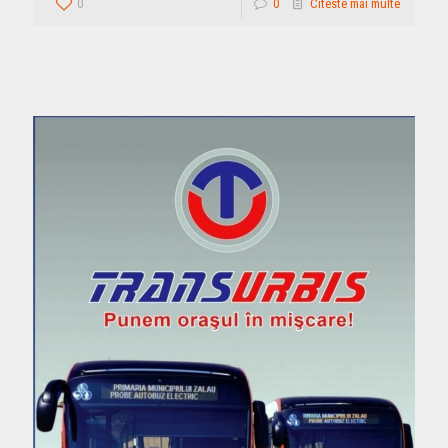
0
0
Citeste mai multe