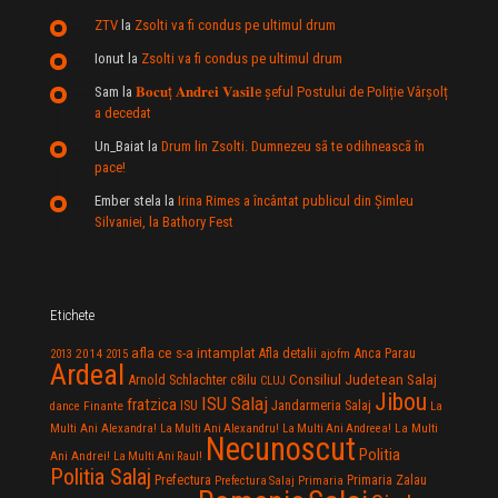
ZTV
la
Zsolti va fi condus pe ultimul drum
Ionut
la
Zsolti va fi condus pe ultimul drum
Sam
la
𝐁𝐨𝐜𝐮ț 𝐀𝐧𝐝𝐫𝐞𝐢 𝐕𝐚𝐬𝐢𝐥e şeful Postului de Poliție Vârșolț
a decedat
Un_Baiat
la
Drum lin Zsolti. Dumnezeu sã te odihneascã în
pace!
Ember stela
la
Irina Rimes a încântat publicul din Şimleu
Silvaniei, la Bathory Fest
Etichete
afla ce s-a intamplat
Anca Parau
2014
Afla detalii
2013
2015
ajofm
Ardeal
Consiliul Judetean Salaj
Arnold Schlachter
c8ilu
CLUJ
Jibou
ISU Salaj
fratzica
Jandarmeria Salaj
Finante
ISU
dance
La
La Multi
Multi Ani Alexandra!
La Multi Ani Alexandru!
La Multi Ani Andreea!
Necunoscut
Politia
Ani Andrei!
La Multi Ani Raul!
Politia Salaj
Prefectura
Primaria Zalau
Prefectura Salaj
Primaria