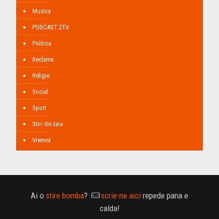
Muzica
PODCAST ZTV
Politica
Reclame
Religie
Social
Sport
Stiri din tara
Vremea
Ai o
stire bomba
?
scrie-ne aici
repede pana e
calda!