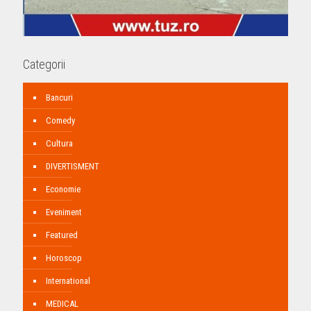
Categorii
Bancuri
Comedy
Cultura
DIVERTISMENT
Economie
Eveniment
Featured
Horoscop
International
MEDICAL