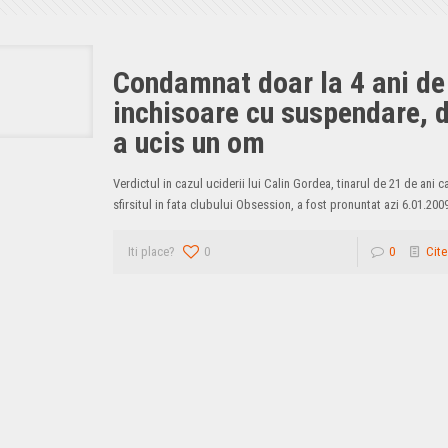
Condamnat doar la 4 ani de
inchisoare cu suspendare, 
a ucis un om
Verdictul in cazul uciderii lui Calin Gordea, tinarul de 21 de ani ca
sfirsitul in fata clubului Obsession, a fost pronuntat azi 6.01.20
Iti place?
0
0
Cite