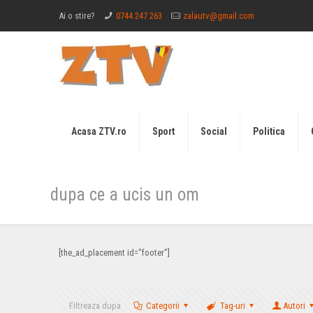
Ai o stire?
0744 247 263
zalautv@gmail.com
Acasa ZTV.ro
Sport
Social
Politica
dupa ce a ucis un om
[the_ad_placement id="footer"]
Filtreaza dupa
Categorii
Tag-uri
Autori