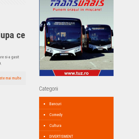
dupa ce
re si-a gasit
09.
ste mai multe
Categorii
Bancuri
Comedy
Cultura
DIVERTISMENT