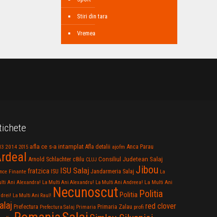
Stiri din tara
Vremea
tichete
afla ce s-a intamplat
Anca Parau
2014
Afla detalii
13
2015
ajofm
rdeal
Consiliul Judetean Salaj
Arnold Schlachter
c8ilu
CLUJ
Jibou
ISU Salaj
fratzica
Jandarmeria Salaj
Finante
ISU
nce
La
La Multi Ani
lti Ani Alexandra!
La Multi Ani Alexandru!
La Multi Ani Andreea!
Necunoscut
Politia
Politia
drei!
La Multi Ani Raul!
alaj
red clover
Prefectura
Primaria Zalau
profi
Prefectura Salaj
Primaria