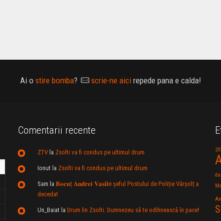
Ai o
stire bomba
?
scrie-ne aici
repede pana e calda!
Comentarii recente
E
20
ZTV
la
Zsolti va fi condus pe ultimul drum
A
Ionut
la
Zsolti va fi condus pe ultimul drum
da
Sam
la
𝐁𝐨𝐜𝐮ț 𝐀𝐧𝐝𝐫𝐞𝐢 𝐕𝐚𝐬𝐢𝐥e şeful Postului de Poliție Vârșolț a
Mu
decedat
An
S
Un_Baiat
la
Drum lin Zsolti. Dumnezeu sã te odihneascã în pace!