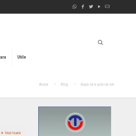
tara
Utile
Acasa
Blog
dupa ce a ucis un om
Vezi toate